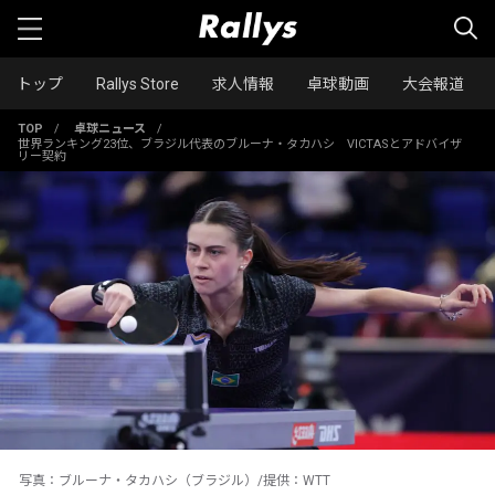
トップ
Rallys Store
求人情報
卓球動画
大会報道
TOP
/
卓球ニュース
/
世界ランキング23位、ブラジル代表のブルーナ・タカハシ VICTASとアドバイザ
リー契約
写真：ブルーナ・タカハシ（ブラジル）/提供：WTT