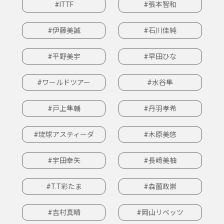
#ITTF
#張本智和
#伊藤美誠
#石川佳純
#平野美宇
#早田ひな
#ワールドツアー
#水谷隼
#戸上隼輔
#丹羽孝希
#琉球アスティーダ
#木原美悠
#宇田幸矢
#長﨑美柚
#T.T彩たま
#森薗政崇
#吉村真晴
#岡山リベッツ