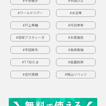
#平野美宇
#早田ひな
#ワールドツアー
#水谷隼
#戸上隼輔
#丹羽孝希
#琉球アスティーダ
#木原美悠
#宇田幸矢
#長﨑美柚
#T.T彩たま
#森薗政崇
#吉村真晴
#岡山リベッツ