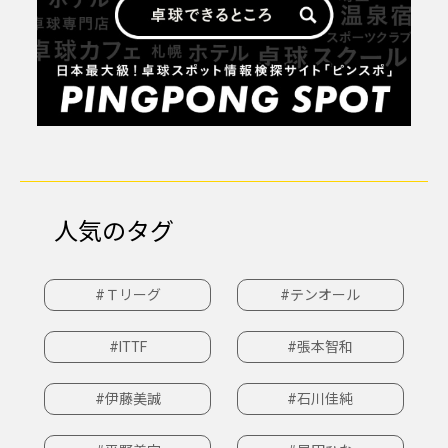
人気のタグ
#Ｔリーグ
#テンオール
#ITTF
#張本智和
#伊藤美誠
#石川佳純