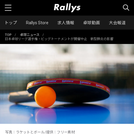
トップ
Rallys Store
求人情報
卓球動画
大会報道
TOP
/
卓球ニュース
/
日本卓球リーグ選手権・ビッグトーナメントが開催中止 新型肺炎の影響
写真：ラケットとボール/提供：フリー素材