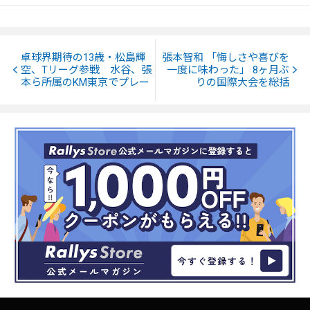
卓球界期待の13歳・松島輝
張本智和 「悔しさや喜びを
空、Tリーグ参戦 水谷、張
一度に味わった」 8ヶ月ぶ
本ら所属のKM東京でプレー
りの国際大会を総括