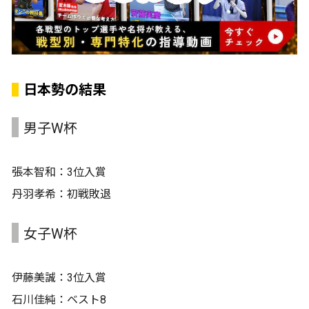
日本勢の結果
男子W杯
張本智和：3位入賞
丹羽孝希：初戦敗退
女子W杯
伊藤美誠：3位入賞
石川佳純：ベスト8