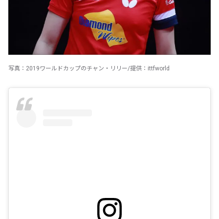
写真：2019ワールドカップのチャン・リリー/提供：ittfworld