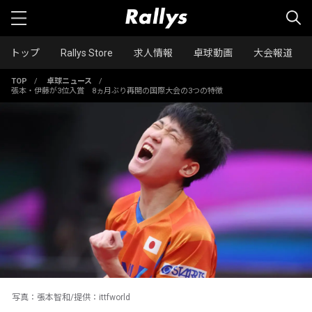
トップ
Rallys Store
求人情報
卓球動画
大会報道
TOP
/
卓球ニュース
/
張本・伊藤が3位入賞 8ヵ月ぶり再開の国際大会の3つの特徴
写真：張本智和/提供：ittfworld