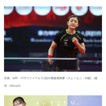
写真：W杯・ITTFファイナルで2冠の樊振東陳夢（チェンムン・中国）/提
供：ittfworld