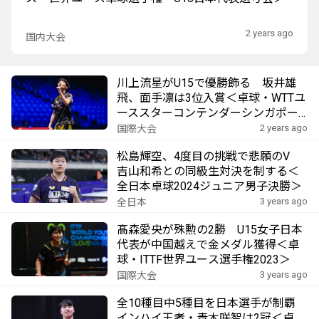
2 years ago
国内大会
川上流星がU15で優勝飾る 坂井雄
飛、面手凛は3位入賞＜卓球・WTTユ
ーススターコンテンダーシンガポー
ル2024＞
2 years ago
国際大会
松島輝空、4度目の挑戦で悲願のV
吉山和希との同級生対決を制する＜
全日本卓球2024ジュニア男子決勝＞
3 years ago
全日本
髙森愛央が殊勲の2勝 U15女子日本
代表が中国越えで金メダル獲得＜卓
球・ITTF世界ユース選手権2023＞
3 years ago
国際大会
全10種目中5種目を日本選手が制覇
インハイ王者・青木咲智は2冠＜卓