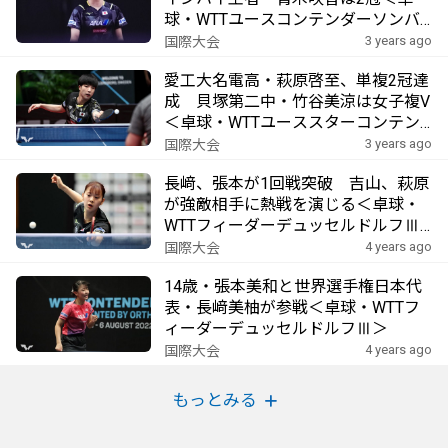
球・WTTユースコンテンダーソンバ
トヘイ2023＞
3 years ago
国際大会
愛工大名電高・萩原啓至、単複2冠達
成 貝塚第二中・竹谷美涼は女子複V
＜卓球・WTTユーススターコンテン
ダースコピエ＞
3 years ago
国際大会
長﨑、張本が1回戦突破 吉山、萩原
が強敵相手に熱戦を演じる＜卓球・
WTTフィーダーデュッセルドルフⅢ
＞
4 years ago
国際大会
14歳・張本美和と世界選手権日本代
表・長﨑美柚が参戦＜卓球・WTTフ
ィーダーデュッセルドルフⅢ＞
4 years ago
国際大会
もっとみる