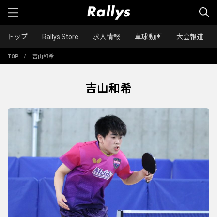
トップ
Rallys Store
求人情報
卓球動画
大会報道
TOP
/
吉山和希
吉山和希