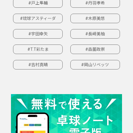
#戸上隼輔
#丹羽孝希
#琉球アスティーダ
#木原美悠
#宇田幸矢
#長﨑美柚
#T.T彩たま
#森薗政崇
#吉村真晴
#岡山リベッツ