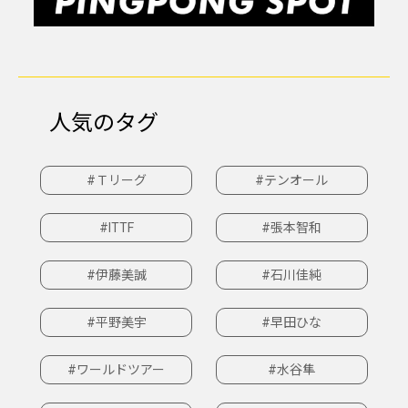
人気のタグ
#Ｔリーグ
#テンオール
#ITTF
#張本智和
#伊藤美誠
#石川佳純
#平野美宇
#早田ひな
#ワールドツアー
#水谷隼