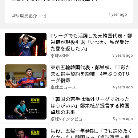
1 year ago
卓球用具紹介
[PR]
Tリーグでも活躍した元韓国代表・鄭
栄植が現役引退「いつか、私が受け
た愛を返したい」
3 years ago
卓球×SNS
東京五輪韓国代表・鄭栄植、T.T彩た
まと選手契約を締結 4年ぶりのTリ
ーグ復帰
4 years ago
卓球ニュース
「韓国の若手は海外リーグで戦った
ほうがいい」鄭栄植が提言する韓国
卓球の未来
5 years ago
卓球×インタビュー
兵役、五輪一年延期…「でも諦めたく
なかった」韓国トップ卓球選手・鄭