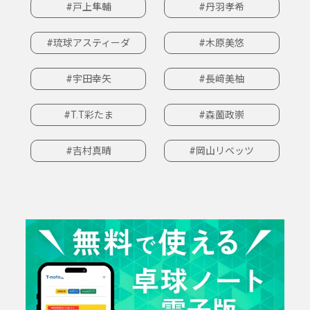
#戸上隼輔
#丹羽孝希
#琉球アスティーダ
#木原美悠
#宇田幸矢
#長﨑美柚
#T.T彩たま
#森薗政崇
#吉村真晴
#岡山リベッツ