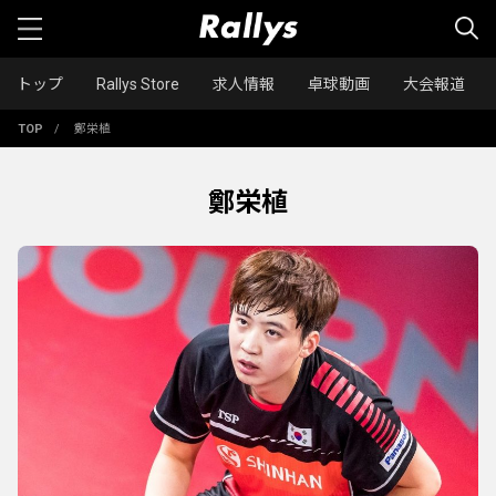
トップ
Rallys Store
求人情報
卓球動画
大会報道
TOP
/
鄭栄植
鄭栄植