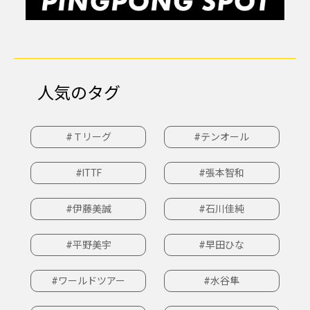
人気のタグ
#Ｔリーグ
#テンオール
#ITTF
#張本智和
#伊藤美誠
#石川佳純
#平野美宇
#早田ひな
#ワールドツアー
#水谷隼