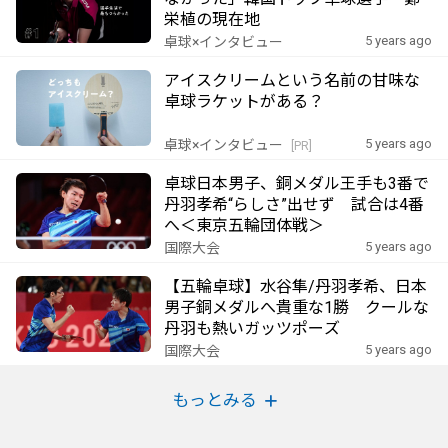
栄植の現在地
5 years ago
卓球×インタビュー
アイスクリームという名前の甘味な
卓球ラケットがある？
5 years ago
卓球×インタビュー
[PR]
卓球日本男子、銅メダル王手も3番で
丹羽孝希“らしさ”出せず 試合は4番
へ＜東京五輪団体戦＞
5 years ago
国際大会
【五輪卓球】水谷隼/丹羽孝希、日本
男子銅メダルへ貴重な1勝 クールな
丹羽も熱いガッツポーズ
5 years ago
国際大会
もっとみる