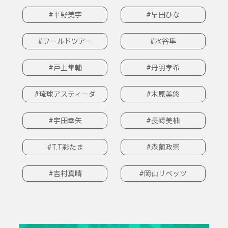
#平野美宇
#早田ひな
#ワールドツアー
#水谷隼
#戸上隼輔
#丹羽孝希
#琉球アスティーダ
#木原美悠
#宇田幸矢
#長﨑美柚
#T.T彩たま
#森薗政崇
#吉村真晴
#岡山リベッツ