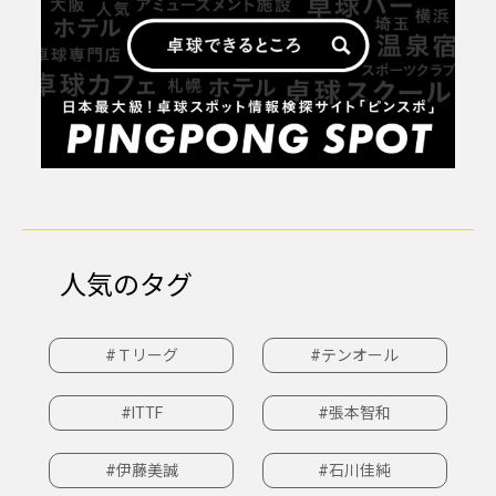
人気のタグ
#Ｔリーグ
#テンオール
#ITTF
#張本智和
#伊藤美誠
#石川佳純