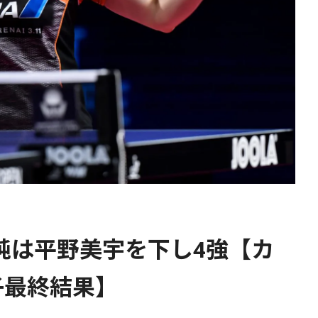
純は平野美宇を下し4強【カ
子最終結果】