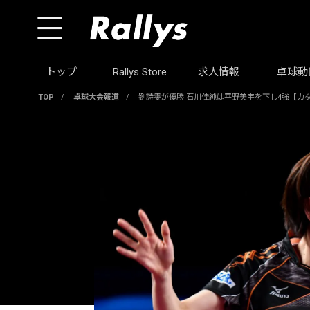
トップ
Rallys Store
求人情報
卓球動
TOP
/
卓球大会報道
/
劉詩雯が優勝 石川佳純は平野美宇を下し4強【カ