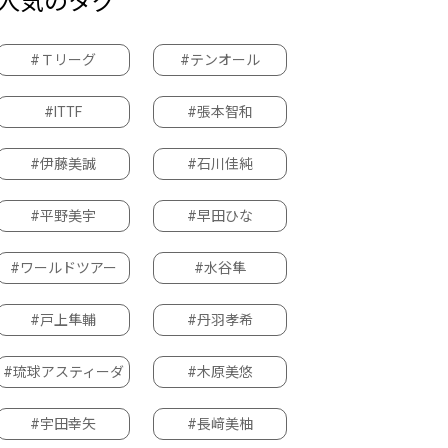
人気のタグ
#Ｔリーグ
#テンオール
#ITTF
#張本智和
#伊藤美誠
#石川佳純
#平野美宇
#早田ひな
#ワールドツアー
#水谷隼
#戸上隼輔
#丹羽孝希
#琉球アスティーダ
#木原美悠
#宇田幸矢
#長﨑美柚