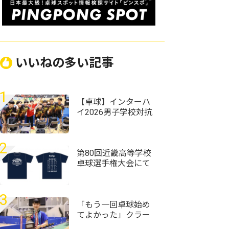
いいねの多い記事
1
【卓球】インターハ
イ2026男子学校対抗
の組み合わせ決定
野田学園高校は前回
王者として迎える夏
2
第80回近畿高等学校
卓球選手権大会にて
Rallysブース出店＆記
念Tシャツを販売しま
す！
3
「もう一回卓球始め
てよかった」クラー
ク記念国際･山口の村