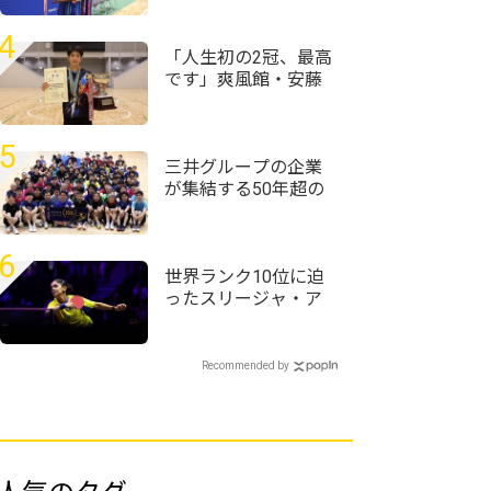
田悠菜、女子単優勝
＜第59回全国高等学
4
校定時制通信制卓球
「人生初の2冠、最高
大会＞
です」爽風館・安藤
京護が男子単制す
団体決勝と同じ相手
に連勝でV＜第59回全
5
国高等学校定時制通
三井グループの企業
信制卓球大会＞
が集結する50年超の
歴史ある大会 企業
対抗戦は三井住友信
託銀行が頂点に＜卓
6
球・オール三井2026
世界ランク10位に迫
＞
ったスリージャ・ア
クラ「粒高ラバーは
コーチに言われて使
い始めた」＜卓球・
Recommended by
WTTチャンピオンズ
横浜2026＞