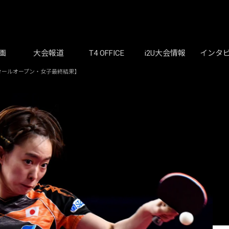
画
大会報道
T4 OFFICE
i2U大会情報
インタ
タールオープン・女子最終結果】