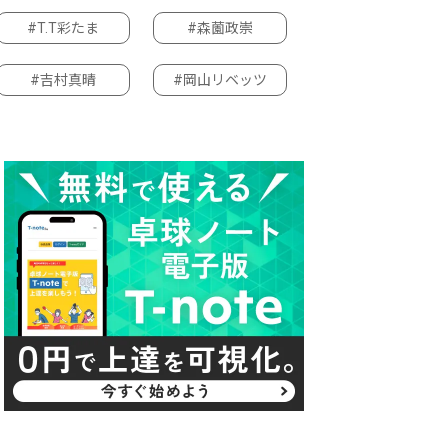
#T.T彩たま
#森薗政崇
#吉村真晴
#岡山リベッツ