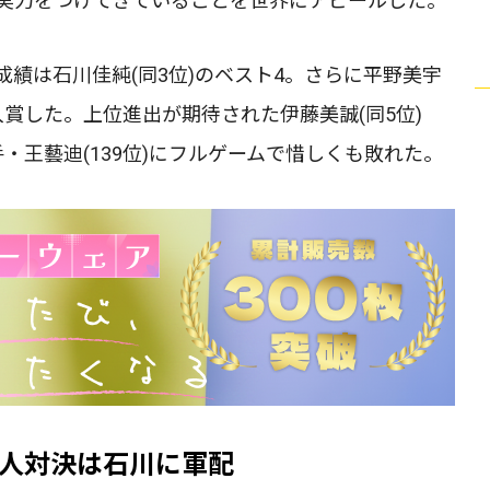
に実力をつけてきていることを世界にアピールした。
績は石川佳純(同3位)のベスト4。さらに平野美宇
に入賞した。上位進出が期待された伊藤美誠(同5位)
・王藝迪(139位)にフルゲームで惜しくも敗れた。
人対決は石川に軍配