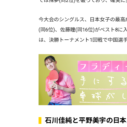
では陳夢(同2位)を破っており、確実
今大会のシングルス、日本女子の最高成
(同6位)、佐藤瞳(同16位)がベスト8
は、決勝トーナメント1回戦で中国選手
石川佳純と平野美宇の日本