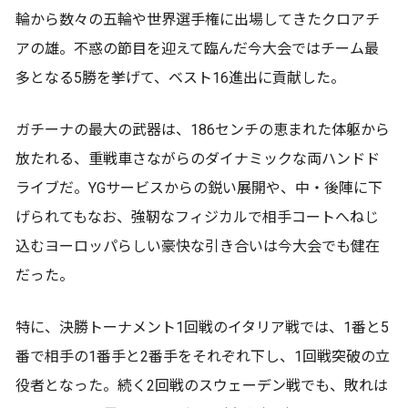
輪から数々の五輪や世界選手権に出場してきたクロアチ
アの雄。不惑の節目を迎えて臨んだ今大会ではチーム最
多となる5勝を挙げて、ベスト16進出に貢献した。
ガチーナの最大の武器は、186センチの恵まれた体躯から
放たれる、重戦車さながらのダイナミックな両ハンドド
ライブだ。YGサービスからの鋭い展開や、中・後陣に下
げられてもなお、強靭なフィジカルで相手コートへねじ
込むヨーロッパらしい豪快な引き合いは今大会でも健在
だった。
特に、決勝トーナメント1回戦のイタリア戦では、1番と5
番で相手の1番手と2番手をそれぞれ下し、1回戦突破の立
役者となった。続く2回戦のスウェーデン戦でも、敗れは