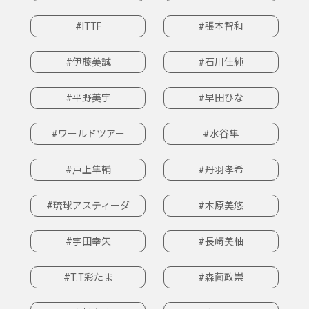
#ITTF
#張本智和
#伊藤美誠
#石川佳純
#平野美宇
#早田ひな
#ワールドツアー
#水谷隼
#戸上隼輔
#丹羽孝希
#琉球アスティーダ
#木原美悠
#宇田幸矢
#長﨑美柚
#T.T彩たま
#森薗政崇