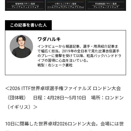
この記事を書いた人
ワダハルキ
インタビューから報道記事、選手・用具紹介記事ま
で幅広く担当。2019年の全日本で見た出澤杏佳選手
のプレーに衝撃を受けて以降、粒高バックハンドドラ
イブの習得に心血を注いでいる。
戦型：右シェーク裏粒
＜2026 ITTF世界卓球選手権ファイナルズ ロンドン大会
（団体戦） 日程：4月28日～5月10日 場所：ロンドン
（イギリス）＞
10日に閉幕した世界卓球2026ロンドン大会。会場には世