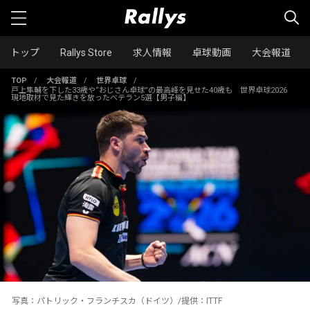
トップ
Rallys Store
求人情報
卓球動画
大会報道
TOP
/
大会報道
/
世界卓球
/
戸上隼輔を下した33歳や“おじさん卓球”の最高峰を見せた40歳も 世界卓球2026
現地取材で見た輝きを放ったベテラン5選【男子編】
写真：パトリック・フランチスカ（ドイツ）/提供：ITTF