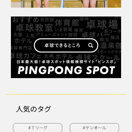
人気のタグ
#Ｔリーグ
#テンオール