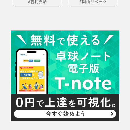
#吉村真晴
#岡山リベッツ