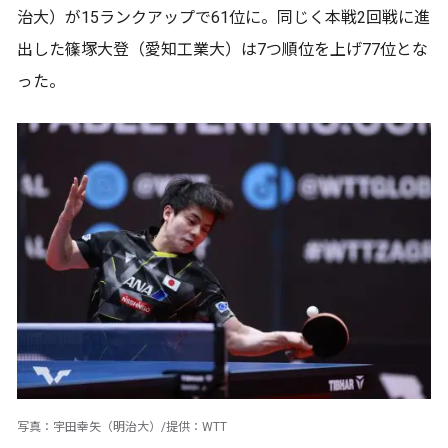
治大）が15ランクアップで61位に。同じく本戦2回戦に進
出した篠塚大登（愛知工業大）は7つ順位を上げ77位とな
った。
写真：宇田幸矢（明治大）/提供：WTT