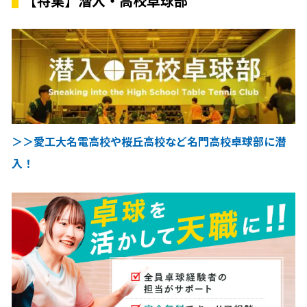
【特集】潜入・高校卓球部
＞＞愛工大名電高校や桜丘高校など名門高校卓球部に潜
入！