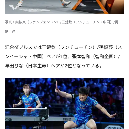
写真：樊振東（ファンジェンドン）/王楚欽（ワンチューチン・中国）/提
供：WTT
混合ダブルスでは王楚欽（ワンチューチン）/孫穎莎（ス
ンイーシャ・中国）ペアが1位、張本智和（智和企画）/
早田ひな（日本生命）ペアが2位となっている。