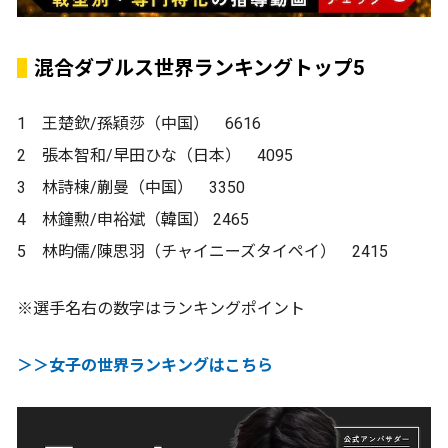
混合ダブルス世界ランキングトップ5
1 王楚欽/孫穎莎（中国） 6616
2 張本智和/早田ひな（日本） 4095
3 林詩棟/蒯曼（中国） 3350
4 林鐘勲/申裕斌（韓国） 2465
5 林昀儒/陳思羽（チャイニーズタイペイ） 2415
※選手名右の数字はランキングポイント
＞＞女子の世界ランキングはこちら