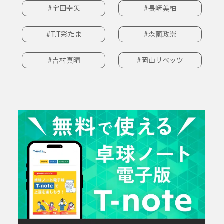
#宇田幸矢
#長﨑美柚
#T.T彩たま
#森薗政崇
#吉村真晴
#岡山リベッツ