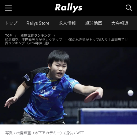
トップ
Rallys Store
求人情報
卓球動画
大会報道
TOP
/
卓球世界ランキング
/
松島輝空、宇田幸矢らがランクアップ 中国の林高遠がトップ5入り｜卓球男子世
界ランキング（2024年第3週）
写真：松島輝空（木下アカデミー）/提供：WTT