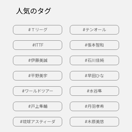
人気のタグ
#Ｔリーグ
#テンオール
#ITTF
#張本智和
#伊藤美誠
#石川佳純
#平野美宇
#早田ひな
#ワールドツアー
#水谷隼
#戸上隼輔
#丹羽孝希
#琉球アスティーダ
#木原美悠