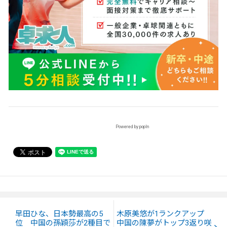
Powered by popIn
早田ひな、日本勢最高の5
木原美悠が1ランクアップ
位 中国の孫穎莎が2種目で
中国の陳夢がトップ3返り咲