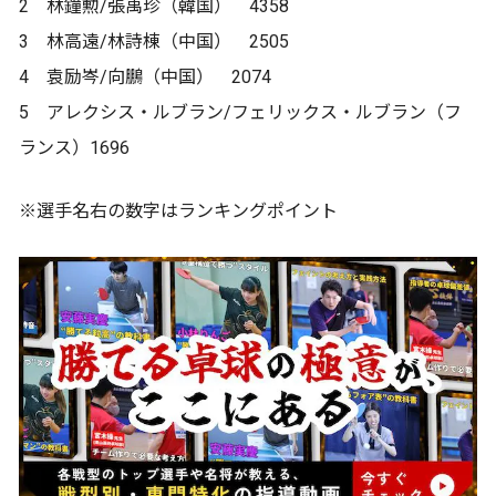
2 林鐘勲/張禹珍（韓国） 4358
3 林高遠/林詩棟（中国） 2505
4 袁励岑/向鵬（中国） 2074
5 アレクシス・ルブラン/フェリックス・ルブラン（フ
ランス）1696
※選手名右の数字はランキングポイント