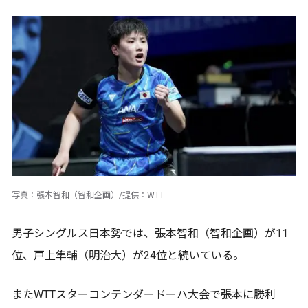
写真：張本智和（智和企画）/提供：WTT
男子シングルス日本勢では、張本智和（智和企画）が11
位、戸上隼輔（明治大）が24位と続いている。
またWTTスターコンテンダードーハ大会で張本に勝利