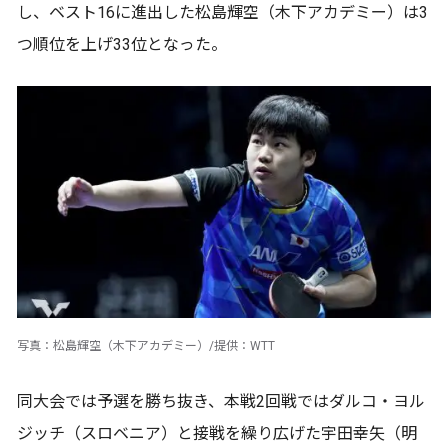
し、ベスト16に進出した松島輝空（木下アカデミー）は3
つ順位を上げ33位となった。
写真：松島輝空（木下アカデミー）/提供：WTT
同大会では予選を勝ち抜き、本戦2回戦ではダルコ・ヨル
ジッチ（スロベニア）と接戦を繰り広げた宇田幸矢（明