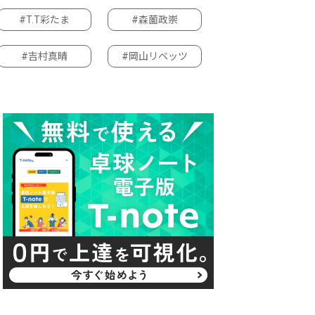
#T.T彩たま
#森薗政崇
#吉村真晴
#岡山リベッツ