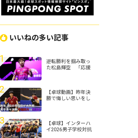
いいねの多い記事
1
逆転勝利を掴み取っ
た松島輝空 「応援
してくれた皆さんと
一緒に戦えた」＜卓
球・WTTチャンピオ
2
ンズ横浜2026＞
【卓球動画】昨年決
勝で悔しい思いをし
た濵田尚人がラスト
で大熱戦｜インカレ
卓球2026男子準々決
3
勝 早稲田大vs駒澤
【卓球】インターハ
大
イ2026男子学校対抗
の組み合わせ決定