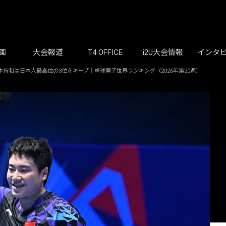
画
大会報道
T4 OFFICE
i2U大会情報
インタ
智和は日本人最高位の3位をキープ｜卓球男子世界ランキング（2026年第20週）