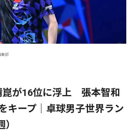
編集部
崑が16位に浮上 張本智和
位をキープ｜卓球男子世界ラン
週）