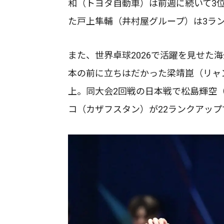
和（トヨタ自動車）は前週に続いて3
た戸上隼輔（井村屋グループ）は3ラン
また、世界卓球2026で活躍を見せた
本の前に立ちはだかった梁靖崑（リャ
上。同大会2回戦の日本戦で松島輝空
コ（カザフスタン）が22ランクアップ