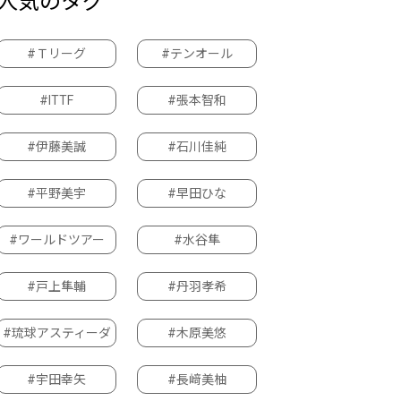
人気のタグ
#Ｔリーグ
#テンオール
#ITTF
#張本智和
#伊藤美誠
#石川佳純
#平野美宇
#早田ひな
#ワールドツアー
#水谷隼
#戸上隼輔
#丹羽孝希
#琉球アスティーダ
#木原美悠
#宇田幸矢
#長﨑美柚