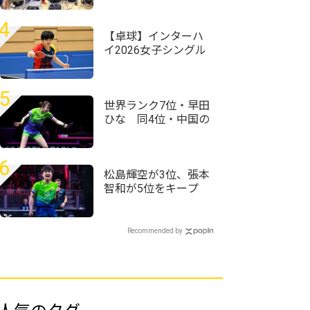
野田学園高校は前回
王者として迎える夏
4
【卓球】インターハ
イ2026女子シングル
スの組み合わせ決
定 第1シードには四
天王寺・髙森愛央が
5
入る
世界ランク7位・早田
ひな 同4位・中国の
蒯曼に敗れ準々決勝
敗退＜卓球・WTTチ
ャンピオンズ横浜
6
2026＞
松島輝空が3位、張本
智和が5位をキープ
国際大会V・ロシアの
20歳がトップ100入り
｜卓球男子世界ラン
Recommended by
キング（2026年第32
週）