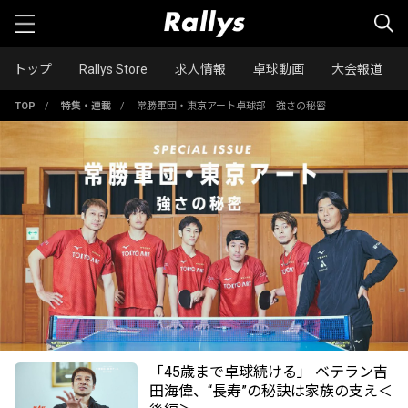
トップ
Rallys Store
求人情報
卓球動画
大会報道
TOP
/
特集・連載
/
常勝軍団・東京アート卓球部 強さの秘密
「45歳まで卓球続ける」 ベテラン吉
田海偉、“長寿”の秘訣は家族の支え＜