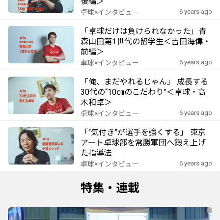
後編＞
6 years ago
卓球×インタビュー
「卓球だけは負けられなかった」青
森山田第1世代の留学生＜吉田海偉・
前編＞
6 years ago
卓球×インタビュー
「俺、まだやれるじゃん」 成長する
30代の“10㎝のこだわり”＜卓球・高
木和卓＞
6 years ago
卓球×インタビュー
「“気付き”が選手を強くする」 東京
アート卓球部を常勝軍団へ鍛え上げ
た指導法
6 years ago
卓球×インタビュー
特集・連載