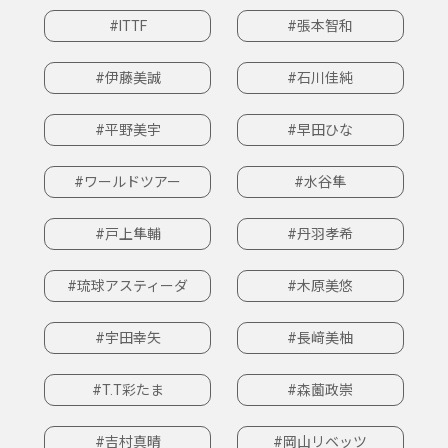
#ITTF
#張本智和
#伊藤美誠
#石川佳純
#平野美宇
#早田ひな
#ワールドツアー
#水谷隼
#戸上隼輔
#丹羽孝希
#琉球アスティーダ
#木原美悠
#宇田幸矢
#長﨑美柚
#T.T彩たま
#森薗政崇
#吉村真晴
#岡山リベッツ