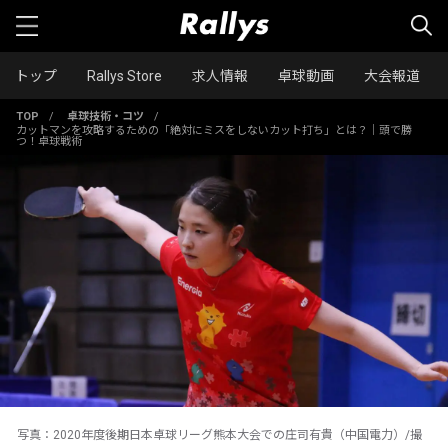
トップ
Rallys Store
求人情報
卓球動画
大会報道
TOP
/
卓球技術・コツ
/
カットマンを攻略するための「絶対にミスをしないカット打ち」とは？｜頭で勝
つ！卓球戦術
写真：2020年度後期日本卓球リーグ熊本大会での庄司有貴（中国電力）/撮