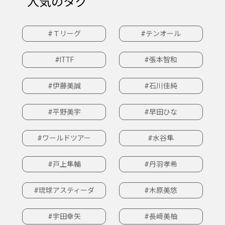
人気のタグ
#Ｔリーグ
#テンオール
#ITTF
#張本智和
#伊藤美誠
#石川佳純
#平野美宇
#早田ひな
#ワールドツアー
#水谷隼
#戸上隼輔
#丹羽孝希
#琉球アスティーダ
#木原美悠
#宇田幸矢
#長﨑美柚