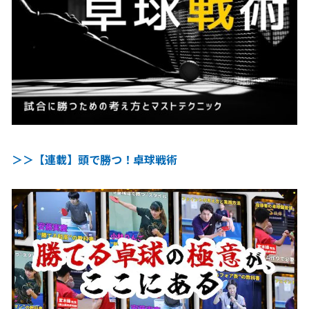
＞＞【連載】頭で勝つ！卓球戦術