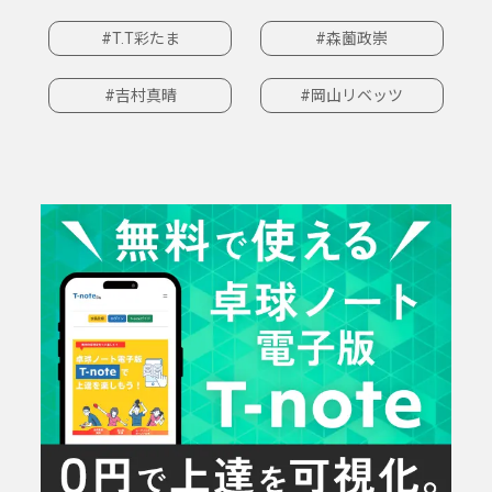
#T.T彩たま
#森薗政崇
#吉村真晴
#岡山リベッツ