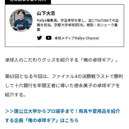
山下大志
Rallys編集長。学生卓球を愛し、主にYouTubeでの企
画を担当。京都大学卓球部OB。戦型：右シェーク裏
裏
卓球メディアRallys Channel
卓球人のこだわりグッズを紹介する「俺の卓球ギア」。
第63回となる今回は、ファイナル4の決勝戦ラストで勝利
して十六銀行を年間王者に導いた德永美子の卓球ギアを
紹介する。
＞＞国公立大学からプロ選手まで！用具や愛用品を紹介
する企画「俺の卓球ギア」はこちら