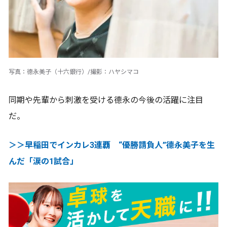
写真：德永美子（十六銀行）/撮影：ハヤシマコ
同期や先輩から刺激を受ける德永の今後の活躍に注目
だ。
＞＞早稲田でインカレ3連覇 “優勝請負人”德永美子を生
んだ「涙の1試合」