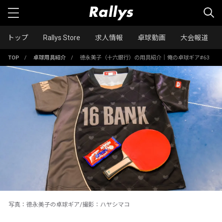
トップ
Rallys Store
求人情報
卓球動画
大会報道
TOP
/
卓球用具紹介
/
德永美子（十六銀行）の用具紹介｜俺の卓球ギア#63
写真：德永美子の卓球ギア/撮影：ハヤシマコ