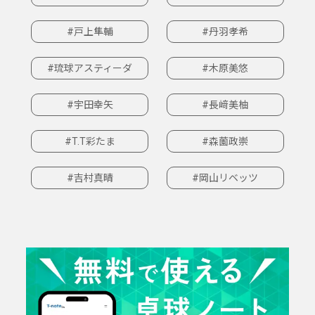
#戸上隼輔
#丹羽孝希
#琉球アスティーダ
#木原美悠
#宇田幸矢
#長﨑美柚
#T.T彩たま
#森薗政崇
#吉村真晴
#岡山リベッツ