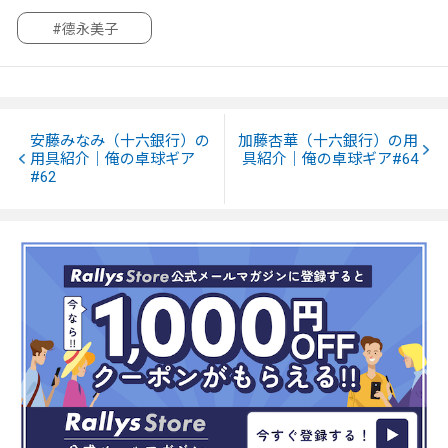
#德永美子
安藤みなみ（十六銀行）の
加藤杏華（十六銀行）の用
用具紹介｜俺の卓球ギア
具紹介｜俺の卓球ギア#64
#62