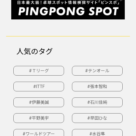
人気のタグ
#Ｔリーグ
#テンオール
#ITTF
#張本智和
#伊藤美誠
#石川佳純
#平野美宇
#早田ひな
#ワールドツアー
#水谷隼