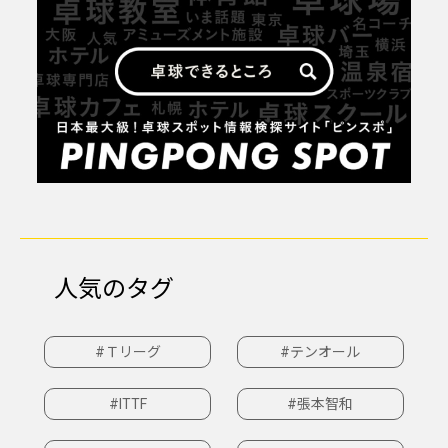
人気のタグ
#Ｔリーグ
#テンオール
#ITTF
#張本智和