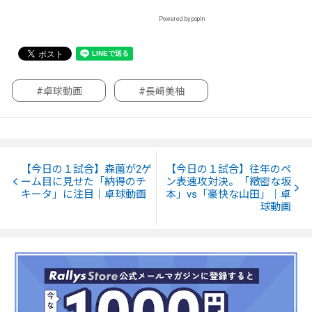
Powered by popIn
#卓球動画
#長﨑美柚
【今日の１試合】森薗が2ゲ
【今日の１試合】往年のペ
ーム目に見せた「納得のチ
ン表速攻対決。「緻密な坂
キータ」に注目｜卓球動画
本」vs「豪快な山田」｜卓
球動画