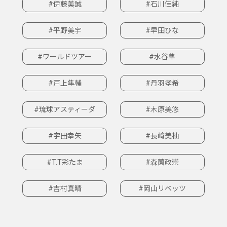
#伊藤美誠
#石川佳純
#平野美宇
#早田ひな
#ワールドツアー
#水谷隼
#戸上隼輔
#丹羽孝希
#琉球アスティーダ
#木原美悠
#宇田幸矢
#長﨑美柚
#T.T彩たま
#森薗政崇
#吉村真晴
#岡山リベッツ