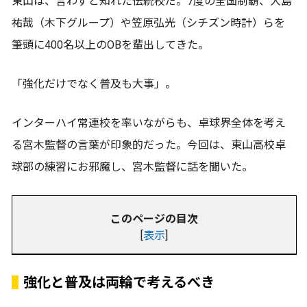
東山は、言わずと知れた伝統校だ。7度の全国制覇、大島
祐哉（木下グループ）や笠原弘光（シチズン時計）らを
筆頭に400名以上のOBを輩出してきた。
「強化だけでなく普及も大事」。
インターハイ常連校を率いながらも、卓球界全体を考え
る宮木監督の言葉が印象的だった。今回は、東山高校卓
球部の練習にお邪魔し、宮木監督に話を聞いた。
このページの目次
[
表示
]
強化と普及は両輪で考えるべき