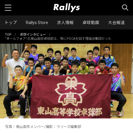
トップ
Rallys Store
求人情報
卓球動画
大会報道
TOP
/
卓球インタビュー
/
“オールフォア”の東山高校卓球部は、常にPDCAを回す理論派集団だった
写真：東山高校メンバー/撮影：ラリーズ編集部