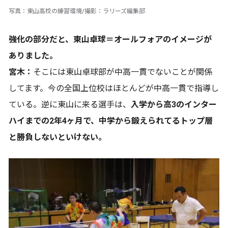
写真：東山高校の練習環境/撮影：ラリーズ編集部
――強化の部分だと、東山卓球＝オールフォアのイメージが
ありました。
宮木：
そこには東山卓球部が中高一貫でないことが関係
してます。今の全国上位校はほとんどが中高一貫で指導し
ている。逆に東山に来る選手は、
入学から高3のインター
ハイまでの2年4ヶ月で、中学から鍛えられてるトップ層
と勝負しないといけない。