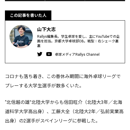
この記事を書いた人
山下大志
Rallys編集長。学生卓球を愛し、主にYouTubeでの企
画を担当。京都大学卓球部OB。戦型：右シェーク裏
裏
卓球メディアRallys Channel
コロナも落ち着き、この春休み期間に海外卓球リーグで
プレーする大学生選手が数多くいた。
“北信越の雄”北陸大学からも信田旺介（北陸大3年／北海
道科学大学高出身）、工藤大全（北陸大2年／弘前実業高
出身）の2選手がスペインリーグに参戦した。