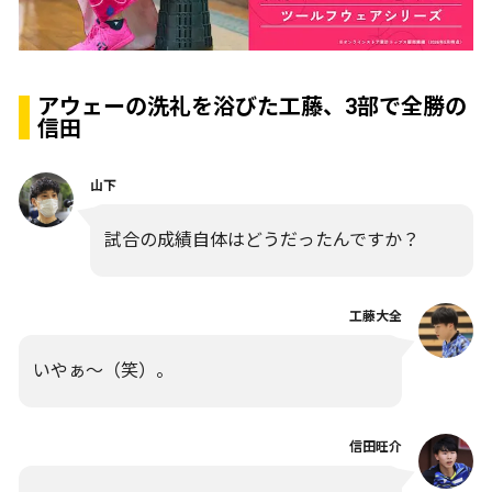
アウェーの洗礼を浴びた工藤、3部で全勝の
信田
山下
試合の成績自体はどうだったんですか？
工藤大全
いやぁ～（笑）。
信田旺介