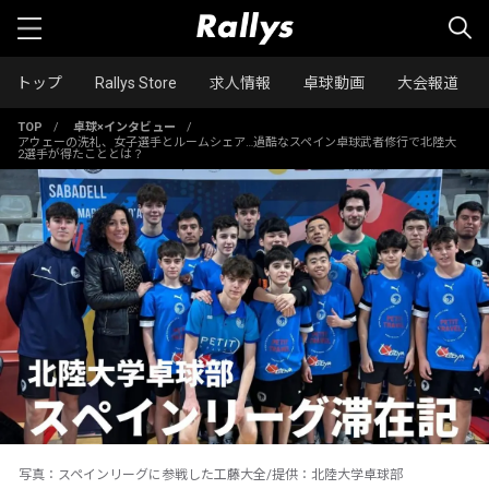
トップ
Rallys Store
求人情報
卓球動画
大会報道
TOP
/
卓球×インタビュー
/
アウェーの洗礼、女子選手とルームシェア…過酷なスペイン卓球武者修行で北陸大
2選手が得たこととは？
写真：スペインリーグに参戦した工藤大全/提供：北陸大学卓球部