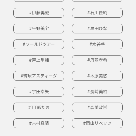
#伊藤美誠
#石川佳純
#平野美宇
#早田ひな
#ワールドツアー
#水谷隼
#戸上隼輔
#丹羽孝希
#琉球アスティーダ
#木原美悠
#宇田幸矢
#長﨑美柚
#T.T彩たま
#森薗政崇
#吉村真晴
#岡山リベッツ