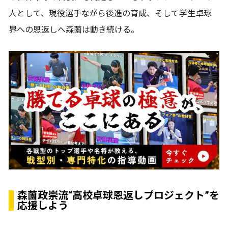
人として、現役選手ながら後進の育成、そして学生卓球
界への恩返しへ森薗は動き続ける。
森薗政崇流“高校卓球恩返しプロジェクト”を
応援しよう