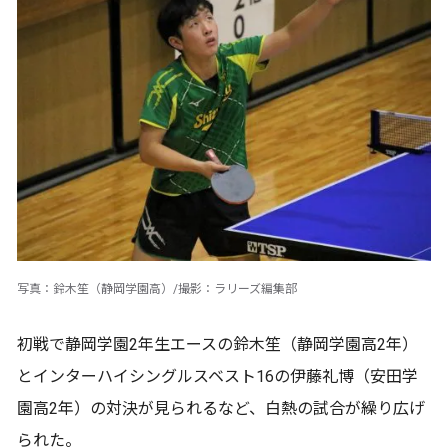
写真：鈴木笙（静岡学園高）/撮影：ラリーズ編集部
初戦で静岡学園2年生エースの鈴木笙（静岡学園高2年）
とインターハイシングルスベスト16の伊藤礼博（安田学
園高2年）の対決が見られるなど、白熱の試合が繰り広げ
られた。