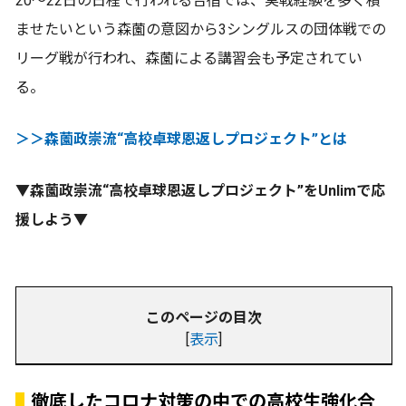
20～22日の日程で行われる合宿では、実戦経験を多く積
ませたいという森薗の意図から3シングルスの団体戦での
リーグ戦が行われ、森薗による講習会も予定されてい
る。
＞＞森薗政崇流“高校卓球恩返しプロジェクト”とは
▼森薗政崇流“高校卓球恩返しプロジェクト”をUnlimで応
援しよう▼
このページの目次
[
表示
]
徹底したコロナ対策の中での高校生強化合