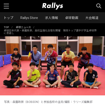
トップ
Rallys Store
求人情報
卓球動画
大会報道
TOP
/
卓球ニュース
/
卓球日本代表・森薗政崇、高校生強化合宿を開催 現役トップ選手が学生卓球界
に恩返し
写真：森薗政崇（BOBSON）と参加各校の主将/撮影：ラリーズ編集部