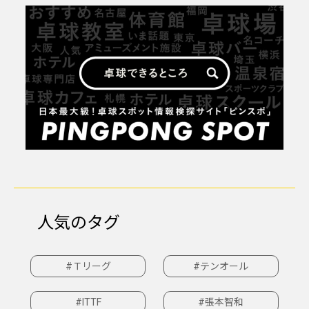
人気のタグ
#Ｔリーグ
#テンオール
#ITTF
#張本智和