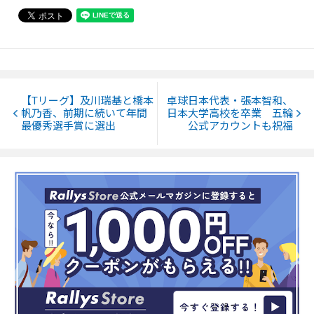
【Tリーグ】及川瑞基と橋本
卓球日本代表・張本智和、
帆乃香、前期に続いて年間
日本大学高校を卒業 五輪
最優秀選手賞に選出
公式アカウントも祝福