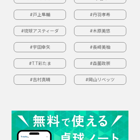
#戸上隼輔
#丹羽孝希
#琉球アスティーダ
#木原美悠
#宇田幸矢
#長﨑美柚
#T.T彩たま
#森薗政崇
#吉村真晴
#岡山リベッツ