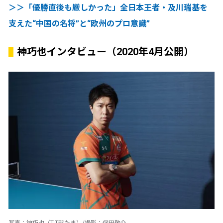
＞＞「優勝直後も厳しかった」全日本王者・及川瑞基を
支えた“中国の名将”と“欧州のプロ意識”
神巧也インタビュー（2020年4月公開）
写真：神巧也（T.T彩たま）/撮影：保田敬介