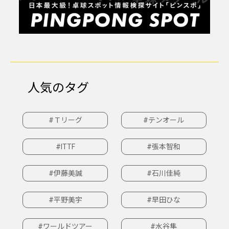
人気のタグ
#Ｔリーグ
#テンオール
#ITTF
#張本智和
#伊藤美誠
#石川佳純
#平野美宇
#早田ひな
#ワールドツアー
#水谷隼