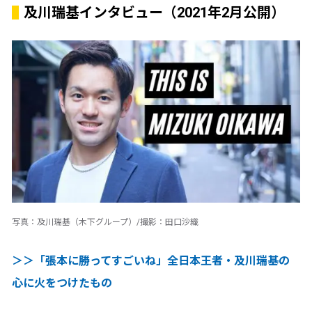
及川瑞基インタビュー（2021年2月公開）
写真：及川瑞基（木下グループ）/撮影：田口沙織
＞＞「張本に勝ってすごいね」全日本王者・及川瑞基の
心に火をつけたもの