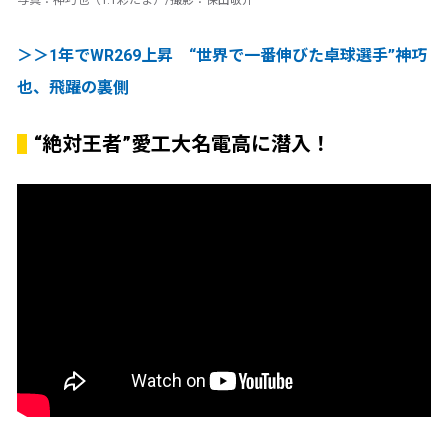
＞＞1年でWR269上昇 “世界で一番伸びた卓球選手”神巧
也、飛躍の裏側
“絶対王者”愛工大名電高に潜入！