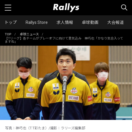
トップ
Rallys Store
求人情報
卓球動画
大会報道
TOP
/
卓球ニュース
/
【Tリーグ】各チームがプレーオフに向けて意気込み 神巧也「かなり気合入って
ますね」
写真：神巧也（T.T彩たま）/撮影：ラリーズ編集部