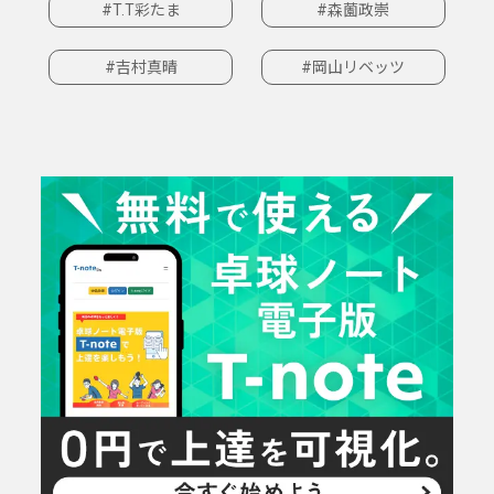
#T.T彩たま
#森薗政崇
#吉村真晴
#岡山リベッツ