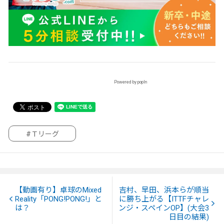
Powered by popIn
#Ｔリーグ
【動画有り】卓球のMixed
吉村、早田、浜本らが順当
Reality「PONG!PONG!」と
に勝ち上がる【ITTFチャレ
は？
ンジ・スペインOP】(大会3
日目の結果)