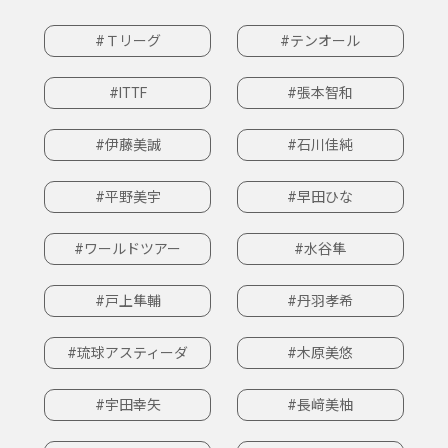
#Ｔリーグ
#テンオール
#ITTF
#張本智和
#伊藤美誠
#石川佳純
#平野美宇
#早田ひな
#ワールドツアー
#水谷隼
#戸上隼輔
#丹羽孝希
#琉球アスティーダ
#木原美悠
#宇田幸矢
#長﨑美柚