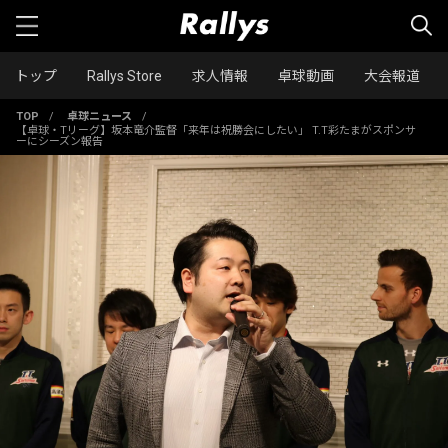
トップ
Rallys Store
求人情報
卓球動画
大会報道
TOP
/
卓球ニュース
/
【卓球・Tリーグ】坂本竜介監督「来年は祝勝会にしたい」 T.T彩たまがスポンサ
ーにシーズン報告