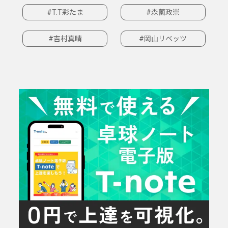
#T.T彩たま
#森薗政崇
#吉村真晴
#岡山リベッツ