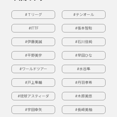
#Ｔリーグ
#テンオール
#ITTF
#張本智和
#伊藤美誠
#石川佳純
#平野美宇
#早田ひな
#ワールドツアー
#水谷隼
#戸上隼輔
#丹羽孝希
#琉球アスティーダ
#木原美悠
#宇田幸矢
#長﨑美柚