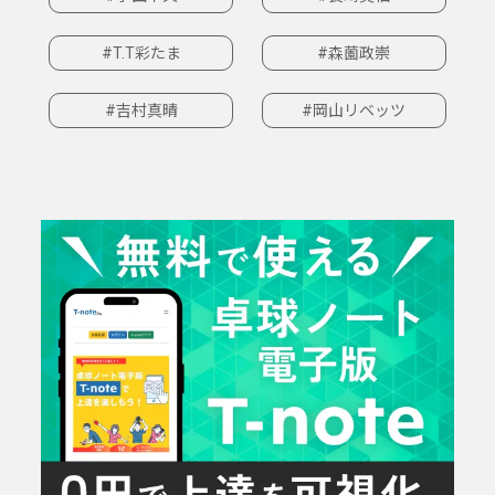
#T.T彩たま
#森薗政崇
#吉村真晴
#岡山リベッツ