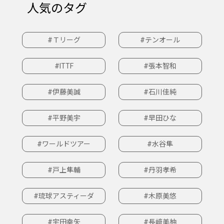
人気のタグ
#Ｔリーグ
#テンオール
#ITTF
#張本智和
#伊藤美誠
#石川佳純
#平野美宇
#早田ひな
#ワールドツアー
#水谷隼
#戸上隼輔
#丹羽孝希
#琉球アスティーダ
#木原美悠
#宇田幸矢
#長﨑美柚