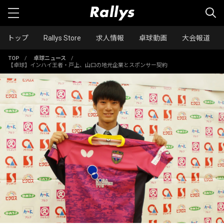
トップ
Rallys Store
求人情報
卓球動画
大会報道
TOP
/
卓球ニュース
/
【卓球】インハイ王者・戸上、山口の地元企業とスポンサー契約