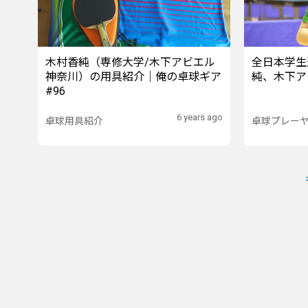
木村香純（専修大学/木下アビエル
全日本学生
神奈川）の用具紹介｜俺の卓球ギア
純、木下ア
#96
6 years ago
卓球用具紹介
卓球プレー