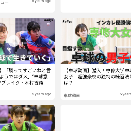
5 years ago
ビュー
】「勝ってすごいねと言
【卓球動画】潜入！専修大学卓
ようではダメ」“卓球意
女子 超強豪校の独特の練習法
でブレイク・木村香純
は？
5 years ago
5 year
卓球動画