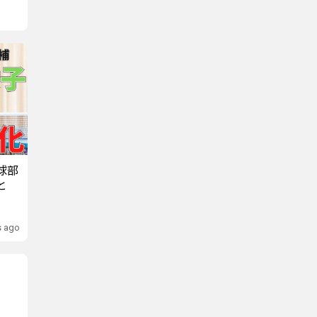
球部
と
s ago