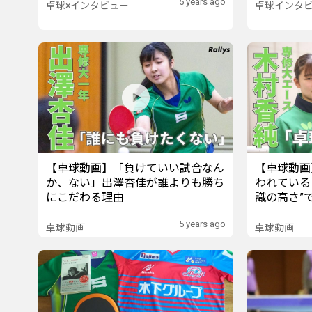
5 years ago
卓球×インタビュー
卓球インタ
【卓球動画】「負けていい試合なん
【卓球動画
か、ない」出澤杏佳が誰よりも勝ち
われている
にこだわる理由
識の高さ”
5 years ago
卓球動画
卓球動画