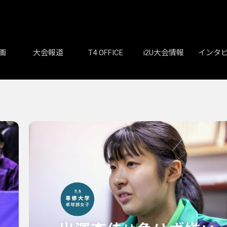
画
大会報道
T4 OFFICE
i2U大会情報
インタ