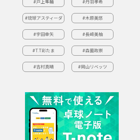
#戸上隼輔
#丹羽孝希
#琉球アスティーダ
#木原美悠
#宇田幸矢
#長﨑美柚
#T.T彩たま
#森薗政崇
#吉村真晴
#岡山リベッツ