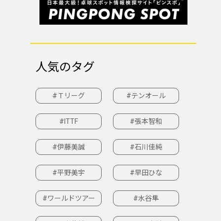
人気のタグ
#Ｔリーグ
#テンオール
#ITTF
#張本智和
#伊藤美誠
#石川佳純
#平野美宇
#早田ひな
#ワールドツアー
#水谷隼