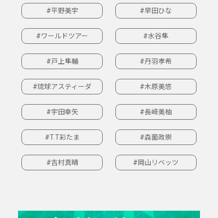
#平野美宇
#早田ひな
#ワールドツアー
#水谷隼
#戸上隼輔
#丹羽孝希
#琉球アスティーダ
#木原美悠
#宇田幸矢
#長﨑美柚
#T.T彩たま
#森薗政崇
#吉村真晴
#岡山リベッツ