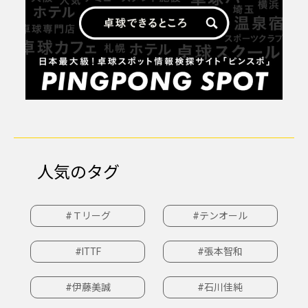
人気のタグ
#Ｔリーグ
#テンオール
#ITTF
#張本智和
#伊藤美誠
#石川佳純