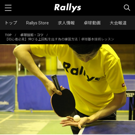
トップ
Rallys Store
求人情報
卓球動画
大会報道
TOP
/
卓球技術・コツ
/
【初心者必見】伸びる上回転を出す為の練習方法｜卓球基本技術レッスン