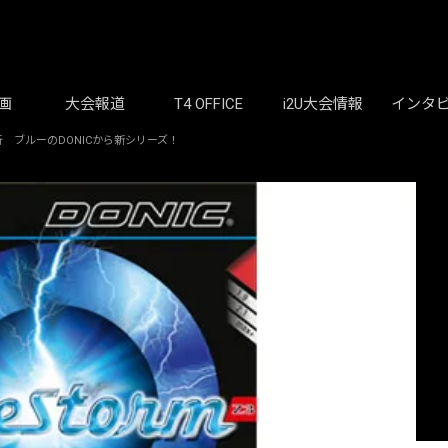
画
大会報道
T4 OFFICE
i2U大会情報
インタ
 ブルーのDONICから新シリーズ！