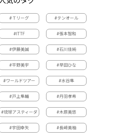
人気のタグ
#Ｔリーグ
#テンオール
#ITTF
#張本智和
#伊藤美誠
#石川佳純
#平野美宇
#早田ひな
#ワールドツアー
#水谷隼
#戸上隼輔
#丹羽孝希
#琉球アスティーダ
#木原美悠
#宇田幸矢
#長﨑美柚