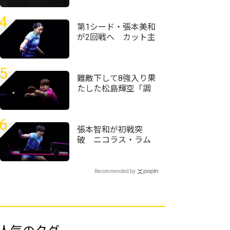
4
第1シード・張本美和
が2回戦へ カット主
戦型の橋本帆乃香と
の接戦を制す＜卓
球・WTTチャンピオ
5
ンズ横浜2026＞
難敵下して8強入り果
たした松島輝空「調
子が良くない中で勝
てたことは成長した
部分」＜卓球・WTT
6
チャンピオンズ横浜
張本智和が初戦突
2026＞
破 ニコラス・ラム
を破り好発進＜卓
球・WTTチャンピオ
ンズ横浜2026＞
Recommended by