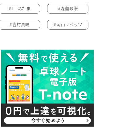
#T.T彩たま
#森薗政崇
#吉村真晴
#岡山リベッツ