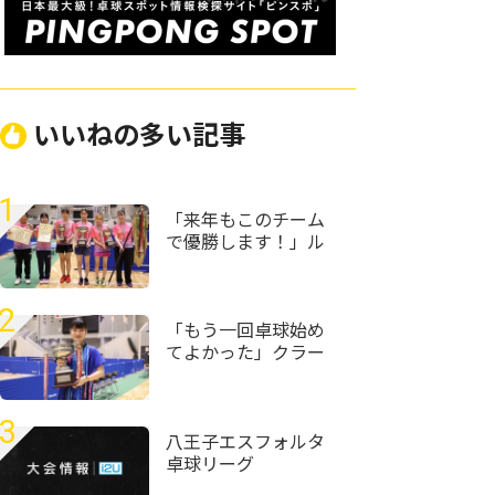
いいねの多い記事
1
「来年もこのチーム
で優勝します！」ル
ネサンス大阪が女子
団体初優勝＜第59回
全国高等学校定時制
2
通信制卓球大会＞
「もう一回卓球始め
てよかった」クラー
ク記念国際･山口の村
田悠菜、女子単優勝
＜第59回全国高等学
3
校定時制通信制卓球
八王子エスフォルタ
大会＞
卓球リーグ