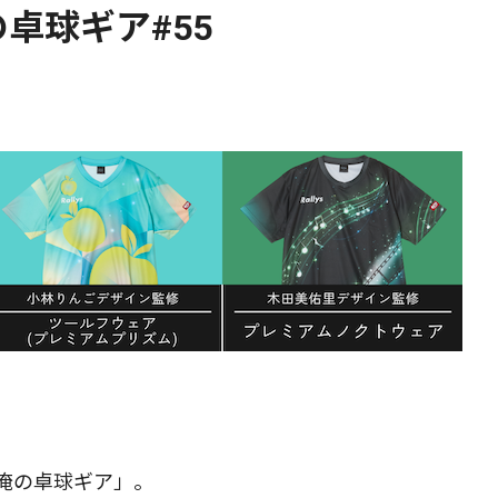
卓球ギア#55
俺の卓球ギア」。