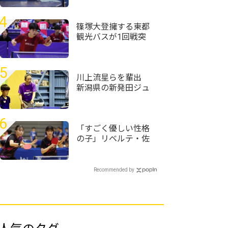
杯全日本ホカバ
2026・ホープス男子
4
予選リーグ＞
篠塚大登擁する東都
観光バスが1回戦突
破 トヨタ自動車、
東芝なども接戦制す
＜第76回全日本実業
5
団卓球選手権大会＞
川上流星らを輩出
新潟県の新発田ジュ
ニア指導者・姚天明
「人生懸けてますか
ら」
6
「すごく優しい性格
の子」リベルテ・佐
藤希未/香川さくら子
ペアが四天王寺ペア
下して初V＜卓球・近
Recommended by
畿高校選手権2026/女
子ダブルス＞