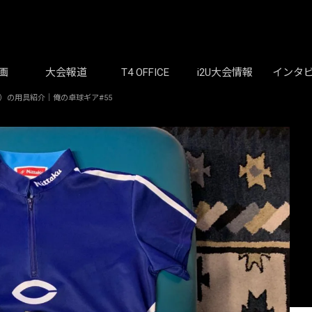
画
大会報道
T4 OFFICE
i2U大会情報
インタ
）の用具紹介｜俺の卓球ギア#55