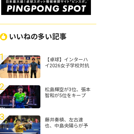
いいねの多い記事
1
【卓球】インターハ
イ2026女子学校対抗
の組み合わせ決定
前回王者・星槎横浜
が初連覇狙う
2
松島輝空が3位、張本
智和が5位をキープ
国際大会V・ロシアの
20歳がトップ100入り
｜卓球男子世界ラン
3
キング（2026年第32
藤井奏槙、左古達
週）
也、中島央陽らが予
選突破＜卓球・全農