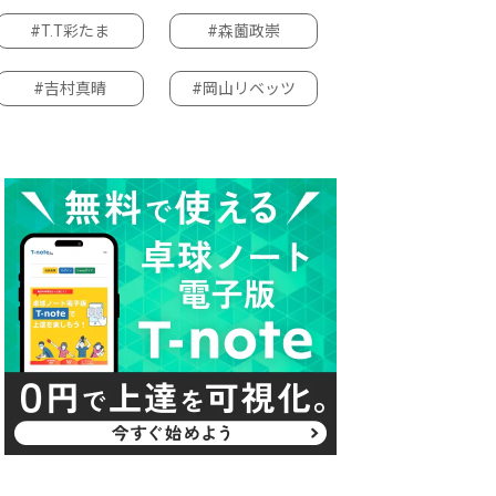
#T.T彩たま
#森薗政崇
#吉村真晴
#岡山リベッツ