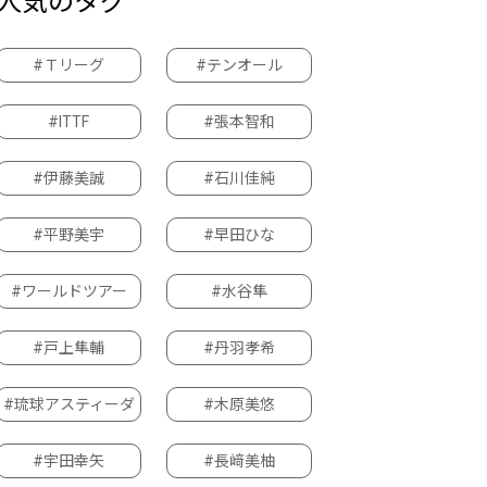
人気のタグ
#Ｔリーグ
#テンオール
#ITTF
#張本智和
#伊藤美誠
#石川佳純
#平野美宇
#早田ひな
#ワールドツアー
#水谷隼
#戸上隼輔
#丹羽孝希
#琉球アスティーダ
#木原美悠
#宇田幸矢
#長﨑美柚