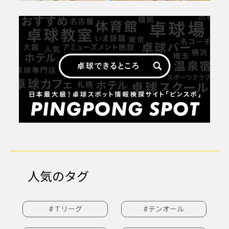
人気のタグ
#Ｔリーグ
#テンオール