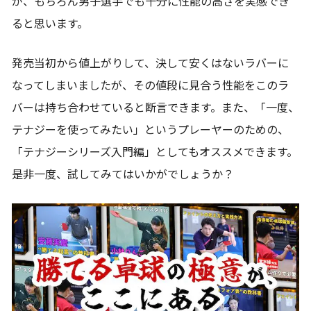
が、もちろん男子選手でも十分に性能の高さを実感でき
ると思います。
発売当初から値上がりして、決して安くはないラバーに
なってしまいましたが、その値段に見合う性能をこのラ
バーは持ち合わせていると断言できます。また、「一度、
テナジーを使ってみたい」というプレーヤーのための、
「テナジーシリーズ入門編」としてもオススメできます。
是非一度、試してみてはいかがでしょうか？