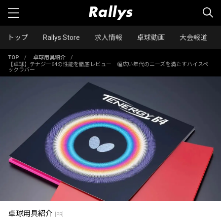
トップ
Rallys Store
求人情報
卓球動画
大会報道
TOP
/
卓球用具紹介
/
【卓球】テナジー64の性能を徹底レビュー 幅広い年代のニーズを満たすハイスペ
ックラバー
卓球用具紹介
[PR]