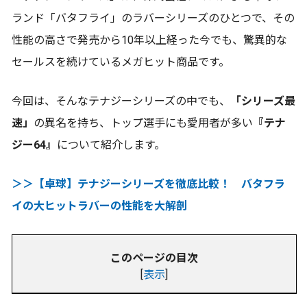
ランド「バタフライ」のラバーシリーズのひとつで、その
性能の高さで発売から10年以上経った今でも、驚異的な
セールスを続けているメガヒット商品です。
今回は、そんなテナジーシリーズの中でも、
「シリーズ最
速」
の異名を持ち、トップ選手にも愛用者が多い
『テナ
ジー64』
について紹介します。
＞＞【卓球】テナジーシリーズを徹底比較！ バタフラ
イの大ヒットラバーの性能を大解剖
このページの目次
[
表示
]