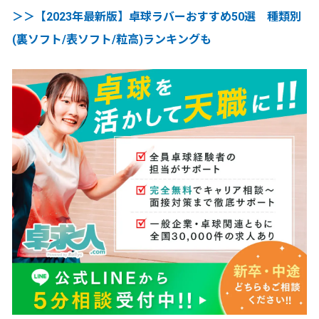
＞＞【2023年最新版】卓球ラバーおすすめ50選 種類別
(裏ソフト/表ソフト/粒高)ランキングも