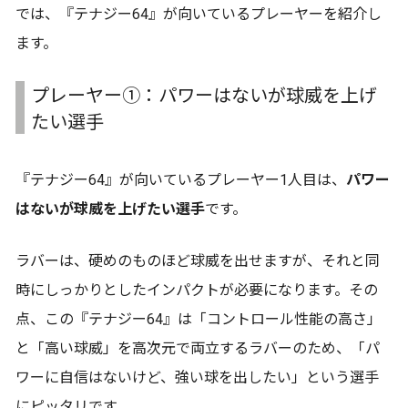
では、『テナジー64』が向いているプレーヤーを紹介し
ます。
プレーヤー①：パワーはないが球威を上げ
たい選手
『テナジー64』が向いているプレーヤー1人目は、
パワー
はないが球威を上げたい選手
です。
ラバーは、硬めのものほど球威を出せますが、それと同
時にしっかりとしたインパクトが必要になります。その
点、この『テナジー64』は「コントロール性能の高さ」
と「高い球威」を高次元で両立するラバーのため、「パ
ワーに自信はないけど、強い球を出したい」という選手
にピッタリです。