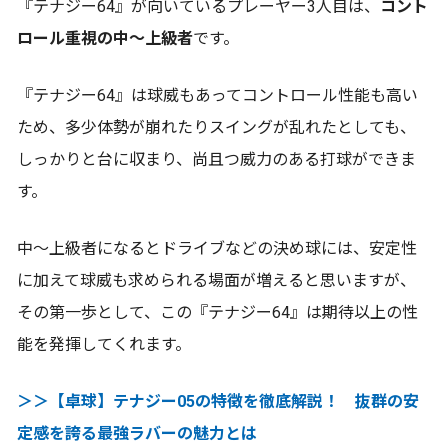
『テナジー64』が向いているプレーヤー3人目は、
コント
ロール重視の中～上級者
です。
『テナジー64』は球威もあってコントロール性能も高い
ため、多少体勢が崩れたりスイングが乱れたとしても、
しっかりと台に収まり、尚且つ威力のある打球ができま
す。
中～上級者になるとドライブなどの決め球には、安定性
に加えて球威も求められる場面が増えると思いますが、
その第一歩として、この『テナジー64』は期待以上の性
能を発揮してくれます。
＞＞【卓球】テナジー05の特徴を徹底解説！ 抜群の安
定感を誇る最強ラバーの魅力とは