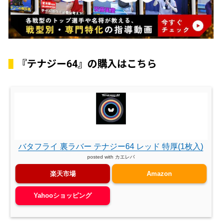
『テナジー64』の購入はこちら
バタフライ 裏ラバー テナジー64 レッド 特厚(1枚入)
posted with
カエレバ
楽天市場
Amazon
Yahooショッピング