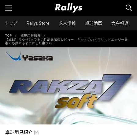
トップ
Rallys Store
求人情報
卓球動画
大会報道
TOP
/
卓球用具紹介
/
【卓球】ラクザ7ソフトの性能を徹底レビュー ヤサカのハイブリッドエナジーを
誰でも扱えるようにした裏ラバー
卓球用具紹介
[PR]