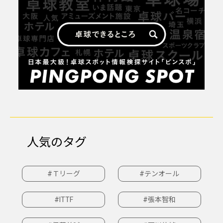
人気のタグ
#Ｔリーグ
#テンオール
#ITTF
#張本智和