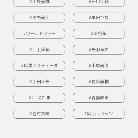
#伊藤美誠
#石川佳純
#平野美宇
#早田ひな
#ワールドツアー
#水谷隼
#戸上隼輔
#丹羽孝希
#琉球アスティーダ
#木原美悠
#宇田幸矢
#長﨑美柚
#T.T彩たま
#森薗政崇
#吉村真晴
#岡山リベッツ