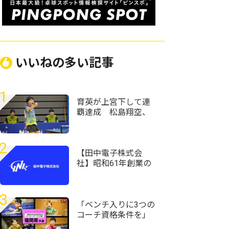
いいねの多い記事
1
育英が上宮下して連
覇達成 松島翔空、
西面睦輝が会心の単
複2点取り＜卓球・近
畿高校選手権2026/男
2
子学校対抗＞
【田中電子株式会
社】昭和61年創業の
老舗企業で、面接で
社長と卓球対決!?充実
の研修環境です。「ス
3
マホアドバイザー
「ベンチ入りに3つの
職」募集開始！
コーチ資格条件を」
＜全農杯2026年全日