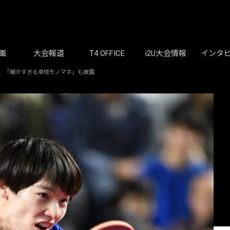
画
大会報道
T4 OFFICE
i2U大会情報
インタ
加、「細かすぎる卓球モノマネ」も披露