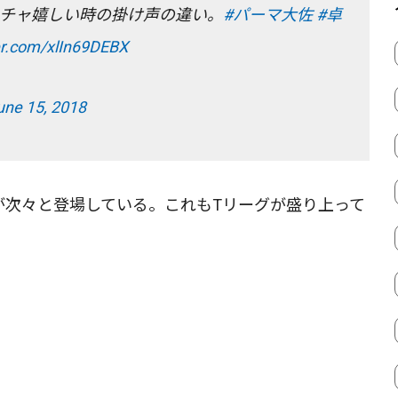
チャ嬉しい時の掛け声の違い。
#パーマ大佐
#卓
ter.com/xlIn69DEBX
une 15, 2018
が次々と登場している。これもTリーグが盛り上って