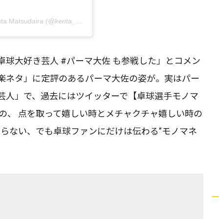
Matsudaira
(@kenta_matsudaira.approval) on
Nov 26, 2018 at 12
球大好き芸人 #パーマ大佐 も参戦した」とコメン
楽ネタ」に定評のあるパーマ大佐の姿が。実はパー
芸人」で、過去にはツイッターで【卓球選手モノマ
の、 点を取って嬉しい時とメチャクチャ嬉しい時の
わらない、でも卓球ファンにだけは伝わる”モノマネ