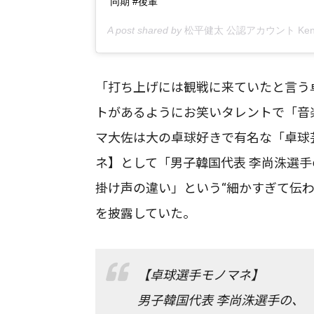
同期 #後輩
A post shared by
松平健太 公認アカウント Kenta 
「打ち上げには観戦に来ていたと言う卓
トがあるようにお笑いタレントで「音
マ大佐は大の卓球好きで有名な「卓球
ネ】として「男子韓国代表 李尚洙選手
掛け声の違い」という“細かすぎて伝
を披露していた。
【卓球選手モノマネ】
男子韓国代表 李尚洙選手の、