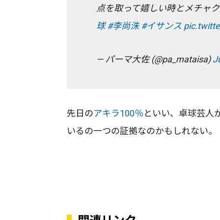
点を取って嬉しい時とメチャク
球
#李尚洙
#イサンス
pic.twit
— パーマ大佐 (@pa_mataisa)
J
先日の
アキラ100％
といい、卓球芸人
いるの一つの証拠なのかもしれない。