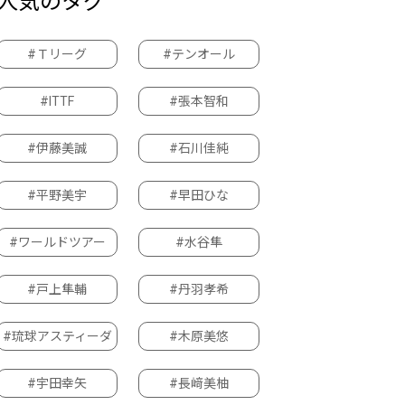
人気のタグ
#Ｔリーグ
#テンオール
#ITTF
#張本智和
#伊藤美誠
#石川佳純
#平野美宇
#早田ひな
#ワールドツアー
#水谷隼
#戸上隼輔
#丹羽孝希
#琉球アスティーダ
#木原美悠
#宇田幸矢
#長﨑美柚