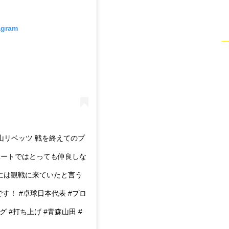
agram
岡山リベッツ 戦を終えてのプ
ベートではとっても仲良しな
上げには観戦に来ていたと言う
す！ #卓球日本代表 #プロ
グ #打ち上げ #青森山田 #