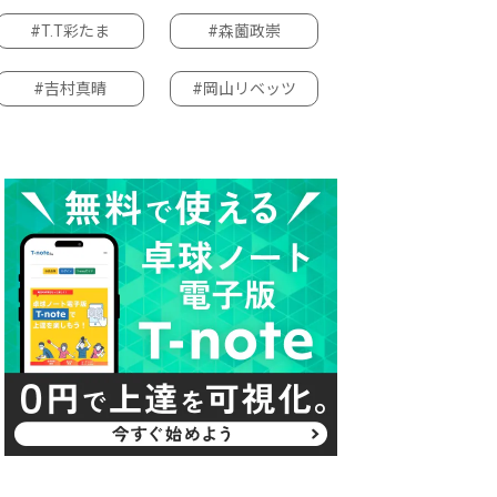
#T.T彩たま
#森薗政崇
#吉村真晴
#岡山リベッツ