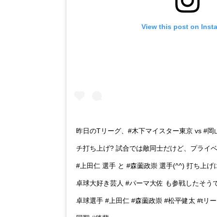
View this post on Inst
昨日のTリーグ、#木下マイスター東京 vs #
チ打ち上げ? 試合では敵同士だけど、プライ
#上田仁 選手 と #森薗政崇 選手(^^) 打ち
卓球大好き芸人 #パーマ大佐 も参戦したそうで
卓球選手 #上田仁 #森薗政崇 #松平健太 #tリー