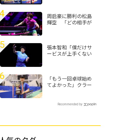
本卓球選手権大会
（ホープス・カブ・
4
:05am PST
バンビの部）福岡県
周启豪に勝利の松島
予選会＞
輝空 「どの相手が
来ても自分のプレー
ができれば勝てる」
＜卓球・WTTチャン
5
ピオンズ横浜2026＞
張本智和「僕だけサ
ービスが上手くない
自信がある」強化し
てきたサービスで初
戦完勝＜卓球・WTT
6
チャンピオンズ横浜
「もう一回卓球始め
2026＞
てよかった」クラー
ク記念国際･山口の村
田悠菜、女子単優勝
＜第59回全国高等学
Recommended by
校定時制通信制卓球
大会＞