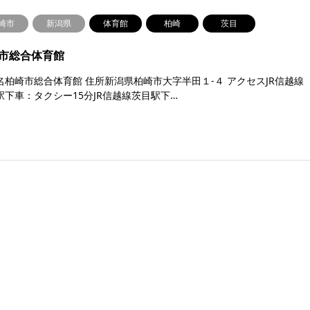
崎市
新潟県
体育館
柏崎
茨目
市総合体育館
名柏崎市総合体育館 住所新潟県柏崎市大字半田１-４ アクセスJR信越線
駅下車：タクシー15分JR信越線茨目駅下…