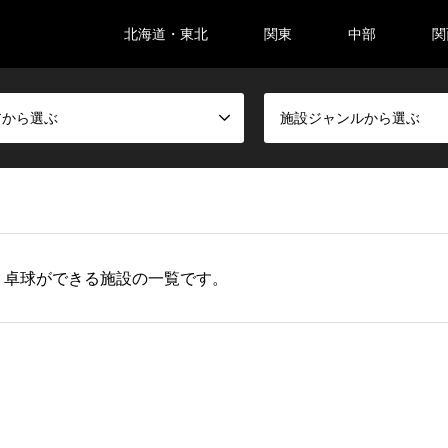
北海道・東北
関東
中部
関
アから選ぶ
施設ジャンルから選ぶ
、卓球ができる施設の一覧です。