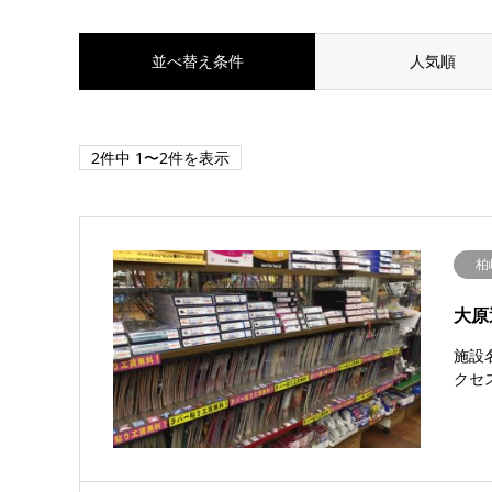
並べ替え条件
人気順
2件中 1〜2件を表示
柏
大原
施設
クセ