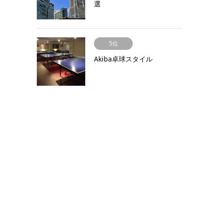
選
5位
Akiba卓球スタイル