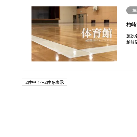
柏
柏崎
施設
柏崎
2件中 1〜2件を表示