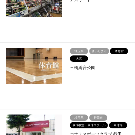
埼玉県
さいたま市
体育館
大宮
三橋総合公園
埼玉県
行田市
卓球教室・卓球スクール
卓球場
コナミスポーツクラブ 行田