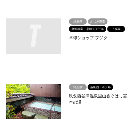
埼玉県
ふじみ野市
卓球教室・卓球スクール
上福岡
卓球ショップ フジタ
埼玉県
温泉宿・ホテル
秩父西谷津温泉里山香ぐはし宮
本の湯