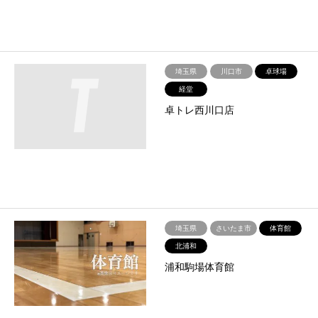
埼玉県
川口市
卓球場
経堂
卓トレ西川口店
埼玉県
さいたま市
体育館
北浦和
浦和駒場体育館