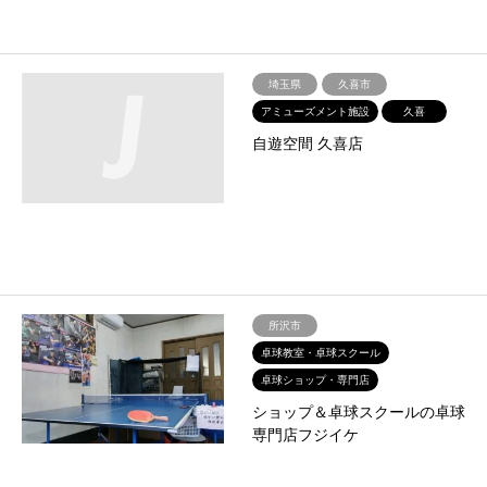
埼玉県
久喜市
アミューズメント施設
久喜
自遊空間 久喜店
所沢市
卓球教室・卓球スクール
卓球ショップ・専門店
ショップ＆卓球スクールの卓球
専門店フジイケ