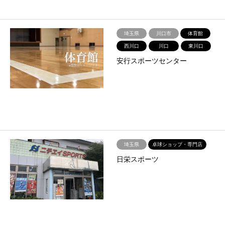
埼玉県
川口市
体育館
西川口
川口
東川口
安行スポーツセンター
埼玉県
卓球ショップ・専門店
日栄スポーツ