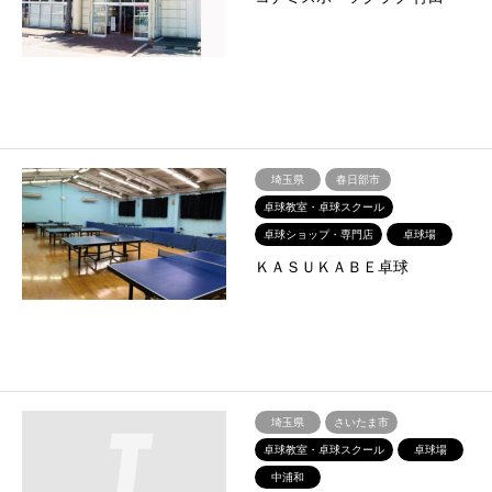
埼玉県
春日部市
卓球教室・卓球スクール
卓球ショップ・専門店
卓球場
ＫＡＳＵＫＡＢＥ卓球
埼玉県
さいたま市
卓球教室・卓球スクール
卓球場
中浦和