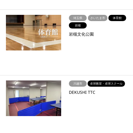
埼玉県
さいたま市
体育館
岩槻
岩槻文化公園
川越市
卓球教室・卓球スクール
DEKUSHI TTC