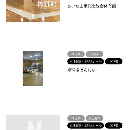
さいたま市記念総合体育館
埼玉県
入間市
卓球教室・卓球スクール
卓球場
卓球場はんしゃ
埼玉県
富士見市
卓球教室・卓球スクール
卓球場