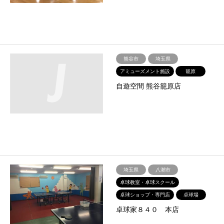
熊谷市
埼玉県
アミューズメント施設
籠原
自遊空間 熊谷籠原店
埼玉県
八潮市
卓球教室・卓球スクール
卓球ショップ・専門店
卓球場
卓球家８４０ 本店