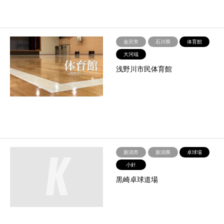
金沢市
石川県
体育館
大河端
浅野川市民体育館
新潟市
新潟県
卓球場
小針
黒崎卓球道場