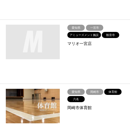
愛知県
一宮市
アミューズメント施設
観音寺
マリオ一宮店
愛知県
岡崎市
体育館
六名
岡崎市体育館