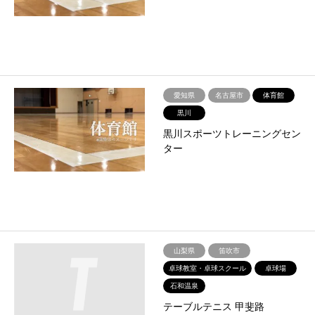
愛知県
名古屋市
体育館
黒川
黒川スポーツトレーニングセン
ター
山梨県
笛吹市
卓球教室・卓球スクール
卓球場
石和温泉
テーブルテニス 甲斐路