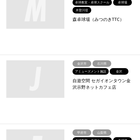
卓球教室・卓球スクール
卓球場
木曽川堤
森卓球場（みつのきTTC）
金沢市
石川県
アミューズメント施設
金沢
自遊空間 セガイオンタウン金
沢示野ネットカフェ店
甲府市
山梨県