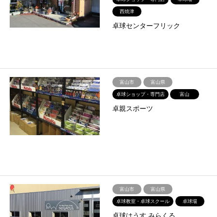
西焼津
卓球センターフリック
富山市
富山県
卓球ショップ・専門店
富山
卓親スポーツ
富山市
富山県
卓球教室・卓球スクール
卓球場
卓球はうす みらくる