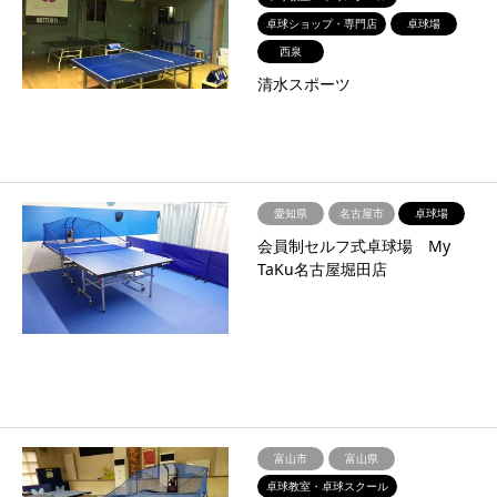
卓球ショップ・専門店
卓球場
西泉
清水スポーツ
愛知県
名古屋市
卓球場
会員制セルフ式卓球場 My
TaKu名古屋堀田店
富山市
富山県
卓球教室・卓球スクール