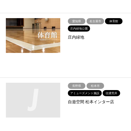
愛知県
名古屋市
体育館
庄内緑地公園
庄内緑地
長野県
松本市
アミューズメント施設
信濃荒井
自遊空間 松本インター店