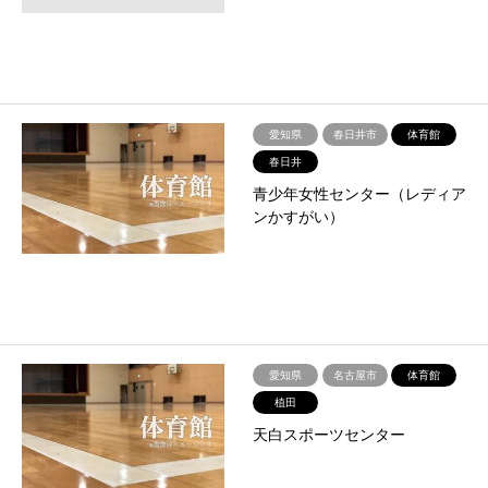
愛知県
春日井市
体育館
春日井
青少年女性センター（レディア
ンかすがい）
愛知県
名古屋市
体育館
植田
天白スポーツセンター