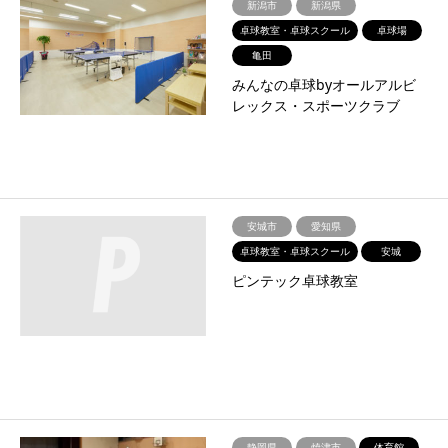
新潟市
新潟県
卓球教室・卓球スクール
卓球場
亀田
みんなの卓球byオールアルビ
レックス・スポーツクラブ
安城市
愛知県
卓球教室・卓球スクール
安城
ピンテック卓球教室
静岡県
焼津市
体育館