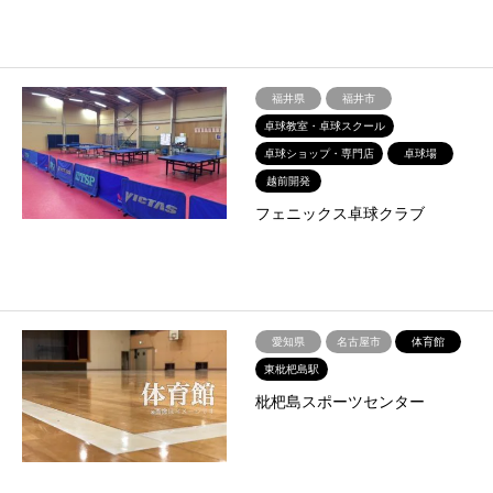
福井県
福井市
卓球教室・卓球スクール
卓球ショップ・専門店
卓球場
越前開発
フェニックス卓球クラブ
愛知県
名古屋市
体育館
東枇杷島駅
枇杷島スポーツセンター