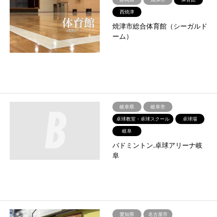
西焼津
焼津市総合体育館（シーガルド
ーム）
岐阜県
岐阜市
卓球教室・卓球スクール
卓球場
岐阜
バドミントン.卓球アリーナ岐
阜
愛知県
名古屋市