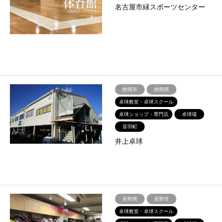
名古屋市緑スポーツセンター
静岡市
静岡県
卓球教室・卓球スクール
卓球ショップ・専門店
卓球場
音羽町
井上卓球
長野県
長野市
卓球教室・卓球スクール