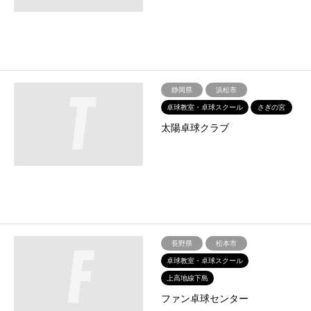
静岡県
浜松市
卓球教室・卓球スクール
さぎの宮
太陽卓球クラブ
長野県
松本市
卓球教室・卓球スクール
上高地線下島
ファン卓球センター