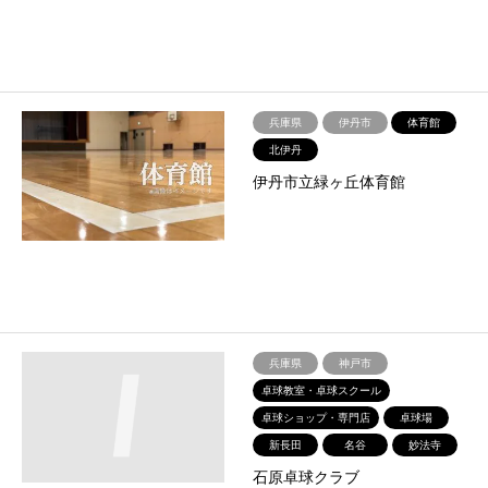
兵庫県
伊丹市
体育館
北伊丹
伊丹市立緑ヶ丘体育館
兵庫県
神戸市
卓球教室・卓球スクール
卓球ショップ・専門店
卓球場
新長田
名谷
妙法寺
石原卓球クラブ