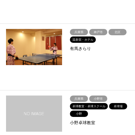
兵庫県
神戸市
北区
温泉宿・ホテル
有馬きらり
兵庫県
小野市
卓球教室・卓球スクール
卓球場
小野
小野卓球教室