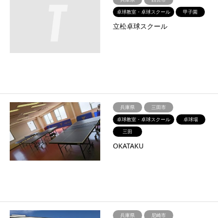
卓球教室・卓球スクール
甲子園
立松卓球スクール
兵庫県
三田市
卓球教室・卓球スクール
卓球場
三田
OKATAKU
兵庫県
尼崎市