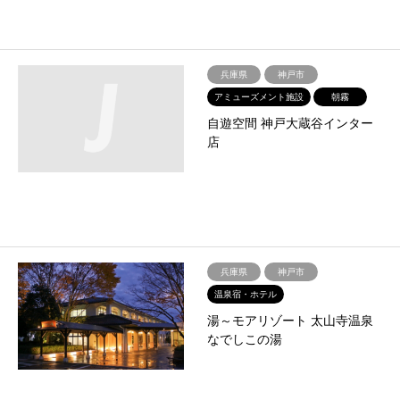
兵庫県
神戸市
アミューズメント施設
朝霧
自遊空間 神戸大蔵谷インター
店
兵庫県
神戸市
温泉宿・ホテル
湯～モアリゾート 太山寺温泉
なでしこの湯