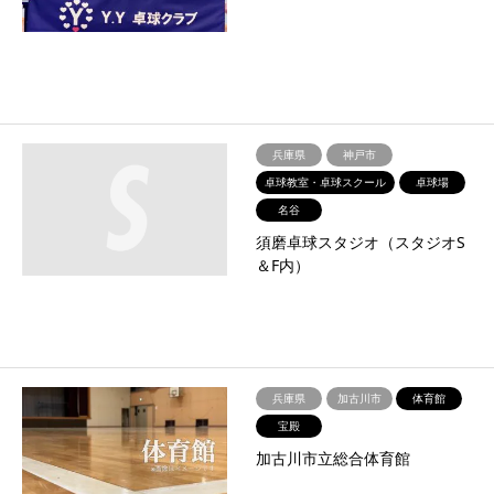
兵庫県
神戸市
卓球教室・卓球スクール
卓球場
名谷
須磨卓球スタジオ（スタジオS
＆F内）
兵庫県
加古川市
体育館
宝殿
加古川市立総合体育館