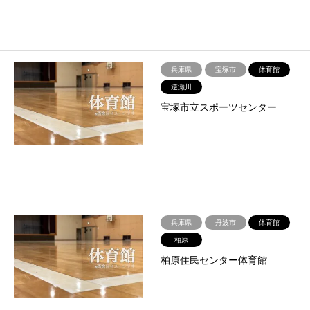
兵庫県
宝塚市
体育館
逆瀬川
宝塚市立スポーツセンター
兵庫県
丹波市
体育館
柏原
柏原住民センター体育館