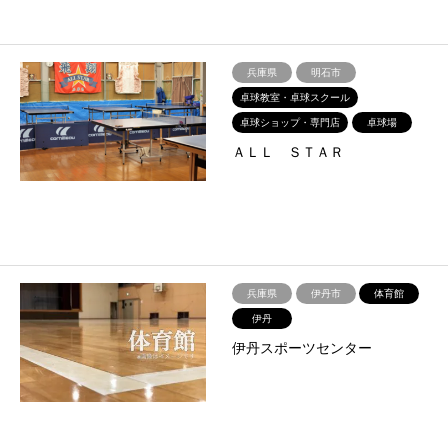
兵庫県
明石市
卓球教室・卓球スクール
卓球ショップ・専門店
卓球場
ＡＬＬ ＳＴＡＲ
兵庫県
伊丹市
体育館
伊丹
伊丹スポーツセンター