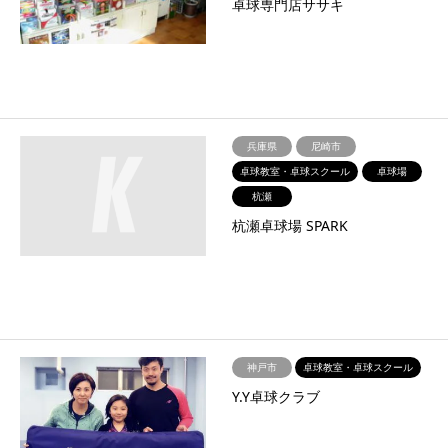
卓球専門店ササキ
兵庫県
尼崎市
卓球教室・卓球スクール
卓球場
杭瀬
杭瀬卓球場 SPARK
神戸市
卓球教室・卓球スクール
Y.Y卓球クラブ