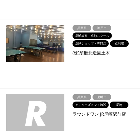
兵庫県
神戸市
卓球教室・卓球スクール
卓球ショップ・専門店
卓球場
(株)須磨北造園土木
兵庫県
尼崎市
アミューズメント施設
尼崎
ラウンドワン JR尼崎駅前店