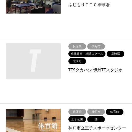
ふじもりＴＴＣ卓球場
兵庫県
伊丹市
卓球教室・卓球スクール
卓球場
北伊丹
TTSタカハシ 伊丹TTスタジオ
兵庫県
神戸市
体育館
王子公園
灘
神戸市立王子スポーツセンター