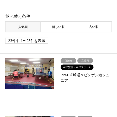
並べ替え条件
人気順
新しい順
古い順
23件中 1〜23件を表示
宮崎市
宮崎県
卓球教室・卓球スクール
PPM 卓球場＆ピンポン港ジュ
ニア