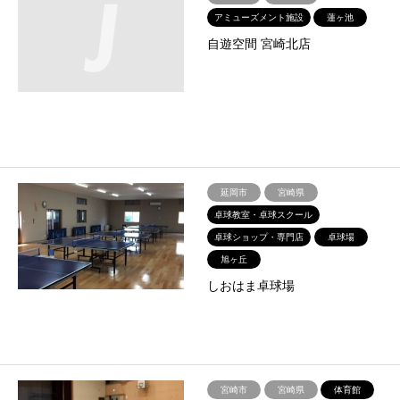
アミューズメント施設
蓮ヶ池
自遊空間 宮崎北店
延岡市
宮崎県
卓球教室・卓球スクール
卓球ショップ・専門店
卓球場
旭ヶ丘
しおはま卓球場
宮崎市
宮崎県
体育館