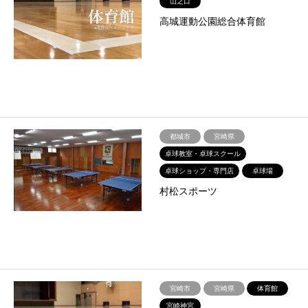
山之口
高城運動公園総合体育館
都城市
宮崎県
卓球教室・卓球スクール
卓球ショップ・専門店
卓球場
村松スポーツ
宮崎市
宮崎県
体育館
宮崎神宮