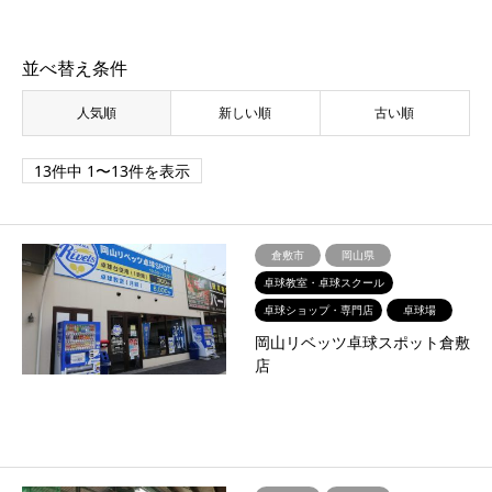
並べ替え条件
人気順
新しい順
古い順
13件中 1〜13件を表示
倉敷市
岡山県
卓球教室・卓球スクール
卓球ショップ・専門店
卓球場
岡山リベッツ卓球スポット倉敷
店