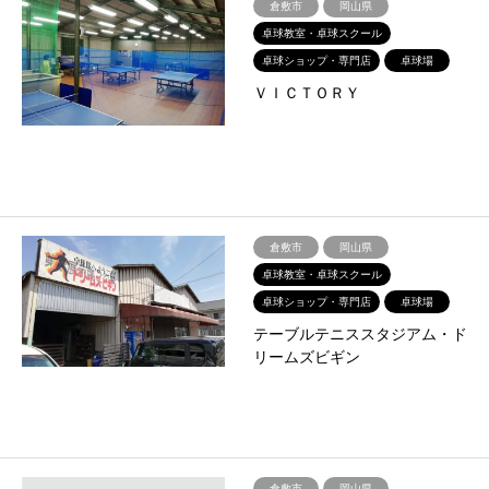
倉敷市
岡山県
卓球教室・卓球スクール
卓球ショップ・専門店
卓球場
ＶＩＣＴＯＲＹ
倉敷市
岡山県
卓球教室・卓球スクール
卓球ショップ・専門店
卓球場
テーブルテニススタジアム・ド
リームズビギン
倉敷市
岡山県