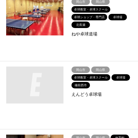
岡山市
岡山県
卓球教室・卓球スクール
卓球ショップ・専門店
卓球場
北長瀬
ねや卓球道場
岡山市
岡山県
卓球教室・卓球スクール
卓球場
備前西市
えんどう卓球場
岡山市
岡山県
体育館