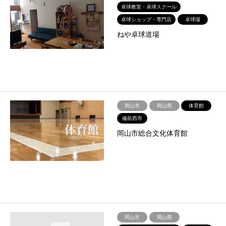
卓球教室・卓球スクール
卓球ショップ・専門店
卓球場
ねや卓球道場
岡山市
岡山県
体育館
備前西市
岡山市総合文化体育館
岡山市
岡山県