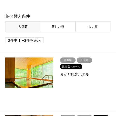
並べ替え条件
人気順
新しい順
古い順
3件中 1〜3件を表示
青森県
上北郡
温泉宿・ホテル
まかど観光ホテル