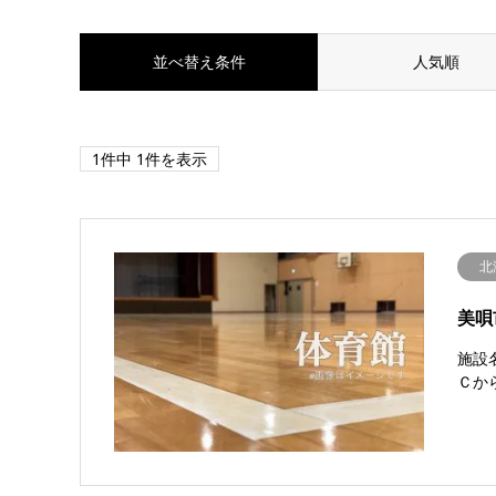
並べ替え条件
人気順
1件中 1件を表示
北
美唄
施設
Ｃか