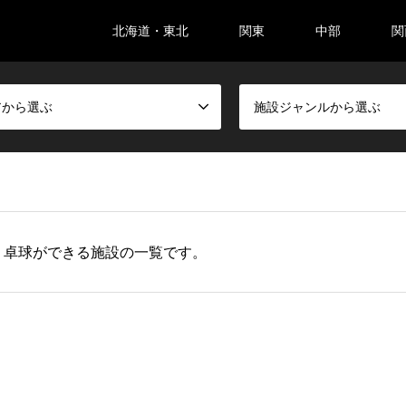
北海道・東北
関東
中部
関
アから選ぶ
施設ジャンルから選ぶ
、卓球ができる施設の一覧です。