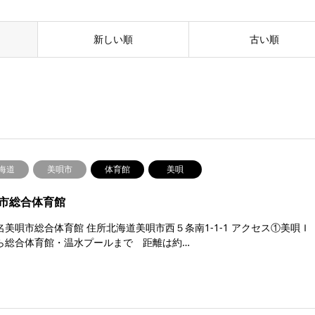
新しい順
古い順
海道
美唄市
体育館
美唄
市総合体育館
名美唄市総合体育館 住所北海道美唄市西５条南1-1-1 アクセス①美唄Ｉ
ら総合体育館・温水プールまで 距離は約…