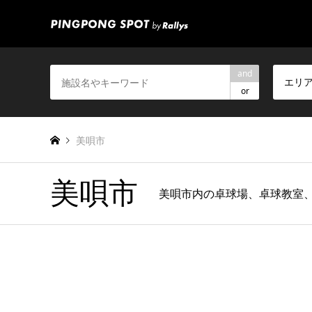
and
エリ
or
美唄市
美唄市
美唄市内の卓球場、卓球教室