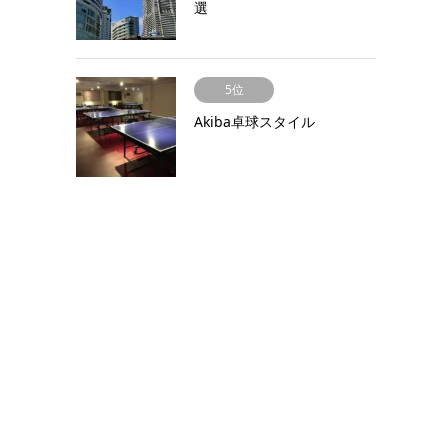
選
5位
Akiba卓球スタイル