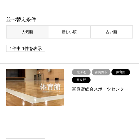
並べ替え条件
人気順
新しい順
古い順
1件中 1件を表示
北海道
富良野市
体育館
富良野
富良野総合スポーツセンター