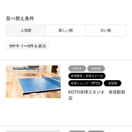
並べ替え条件
人気順
新しい順
古い順
9件中 1〜9件を表示
奈良市
奈良県
卓球教室・卓球スクール
卓球ショップ・専門店
卓球場
KOTO卓球スタジオ 奈良駅前
店