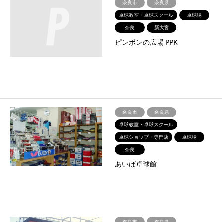
奈良市
奈良県
卓球教室・卓球スクール
卓球場
奈良
新大宮
ピンポンの広場 PPK
奈良市
奈良県
卓球教室・卓球スクール
卓球ショップ・専門店
卓球場
奈良
あいば卓球館
奈良市
奈良県