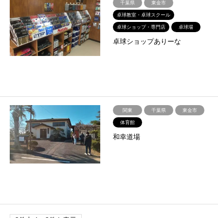
千葉県
東金市
卓球教室・卓球スクール
卓球ショップ・専門店
卓球場
卓球ショップありーな
関東
千葉県
東金市
体育館
和幸道場