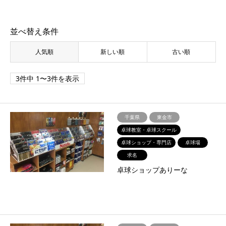
並べ替え条件
人気順
新しい順
古い順
3件中 1〜3件を表示
千葉県
東金市
卓球教室・卓球スクール
卓球ショップ・専門店
卓球場
求名
卓球ショップありーな