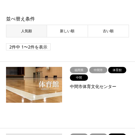
並べ替え条件
人気順
新しい順
古い順
2件中 1〜2件を表示
福岡県
中間市
体育館
中間
中間市体育文化センター