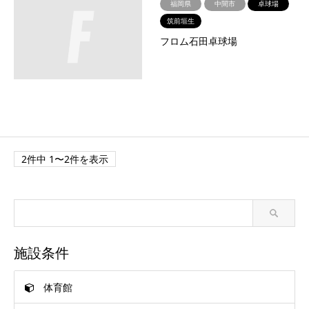
福岡県
中間市
卓球場
筑前垣生
フロム石田卓球場
2件中 1〜2件を表示
施設条件
体育館