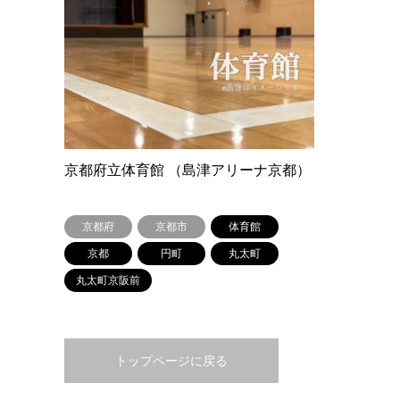
京都府立体育館 （島津アリーナ京都）
京都府
京都市
体育館
京都
円町
丸太町
丸太町京阪前
トップページに戻る