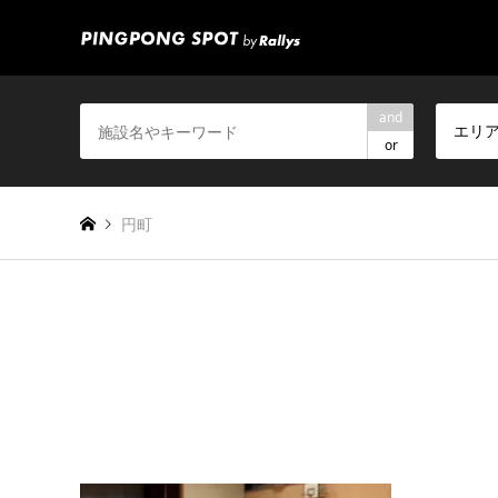
and
エリ
or
円町