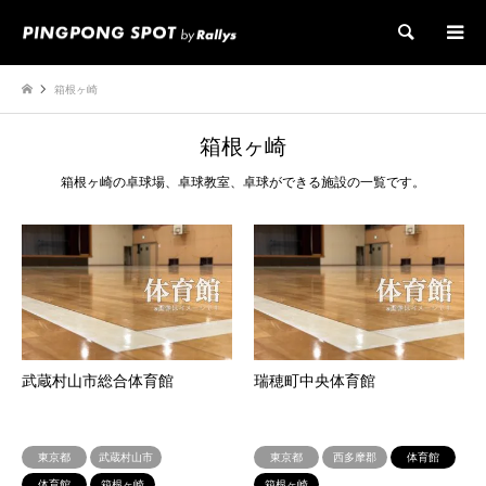
検索
箱根ヶ崎
箱根ヶ崎
箱根ヶ崎の卓球場、卓球教室、卓球ができる施設の一覧です。
武蔵村山市総合体育館
瑞穂町中央体育館
東京都
武蔵村山市
東京都
西多摩郡
体育館
体育館
箱根ヶ崎
箱根ヶ崎