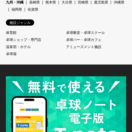
九州・沖縄
長崎県
熊本県
大分県
宮崎県
鹿児島県
沖縄県
福岡県
佐賀県
施設ジャンル
体育館
卓球教室・卓球スクール
卓球ショップ・専門店
卓球バー・卓球カフェ
温泉宿・ホテル
アミューズメント施設
卓球場