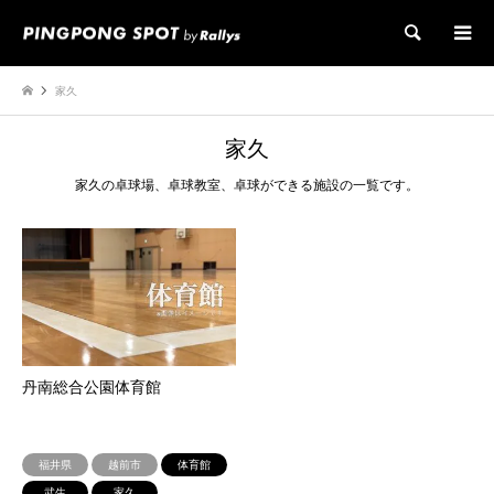
検索
家久
家久
家久の卓球場、卓球教室、卓球ができる施設の一覧です。
丹南総合公園体育館
福井県
越前市
体育館
武生
家久