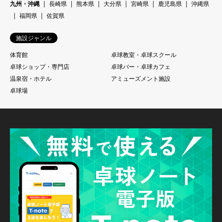
九州・沖縄
長崎県
熊本県
大分県
宮崎県
鹿児島県
沖縄県
福岡県
佐賀県
施設ジャンル
体育館
卓球教室・卓球スクール
卓球ショップ・専門店
卓球バー・卓球カフェ
温泉宿・ホテル
アミューズメント施設
卓球場