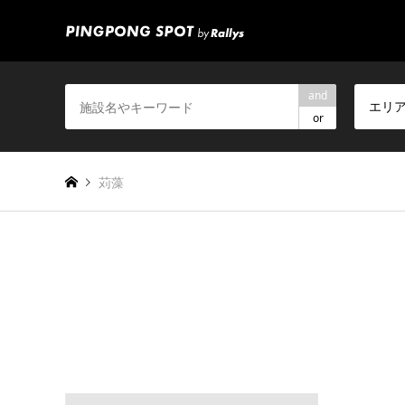
and
エリ
or
苅藻