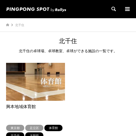
検索
北千住
北千住
北千住の卓球場、卓球教室、卓球ができる施設の一覧です。
興本地域体育館
東京都
足立区
体育館
北千住
大師前