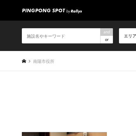
and
エリ
or
南陽市役所