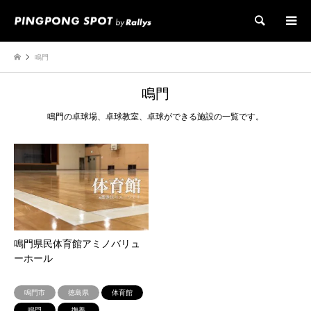
検索
鳴門
鳴門
鳴門の卓球場、卓球教室、卓球ができる施設の一覧です。
鳴門県民体育館アミノバリュ
ーホール
鳴門市
徳島県
体育館
鳴門
撫養